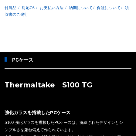
付属品
/
対応OS
/
お支払い方法
/
納期について
/
保証について
/
領
収書のご発行
PCケース
Thermaltake S100 TG
強化ガラスを搭載したPCケース
S100 強化ガラスを搭載したPCケースは、洗練されたデザインとシ
ンプルさを兼ね備えて作られています。