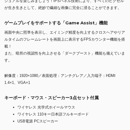
ジュアルを楽しみましょう！IPSパネル技術により、すべてのピクセル
が生き生きとして、絶妙で繊細な画像に完全に浸ることができます。
ゲームプレイをサポートする「Game Assist」機能
画面中央に照準を表示し、エイミング精度を向上するクロスヘアやリア
ルタイムのフレームレートを画面上に表示するFPSカウンター機能を搭
載！
また、暗所の視認性を向上させる「ダークブースト」機能も備えていま
す。
解像度：1920×1080／表面処理：アンチグレア／入力端子：HDMI
1.4×1、VGA×1
キーボード・マウス・スピーカー3点セット付属
ワイヤレス 光学式ホイールマウス
ワイヤレス 110キー日本語フルキーボード
USB電源 PCスピーカー