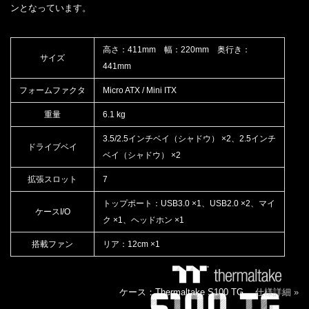
ンとなっています。
高さ：411mm 幅：220mm 奥行き：
サイズ
441mm
フォームファクタ
Micro ATX / Mini ITX
重量
6.1 kg
3.5/2.5インチベイ（シャドウ） ×2、2.5インチ
ドライブベイ
ベイ（シャドウ） ×2
拡張スロット
7
トップポート：USB3.0 ×1、USB2.0 ×2、マイ
ケースI/O
ク ×1、ヘッドホン ×1
搭載ファン
リア：12cm ×1
ケース：Thermaltake S100 TG
仕様詳細 »