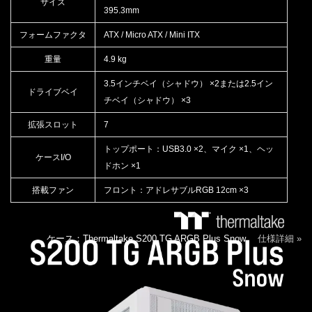
サイズ
395.3mm
フォームファクタ
ATX / Micro ATX / Mini ITX
重量
4.9 kg
3.5インチベイ（シャドウ） ×2または2.5イン
ドライブベイ
チベイ（シャドウ） ×3
拡張スロット
7
トップポート：USB3.0 ×2、マイク ×1、ヘッ
ケースI/O
ドホン ×1
搭載ファン
フロント：アドレサブルRGB 12cm ×3
ケース：Thermaltake S200 TG ARGB Plus Snow
仕様詳細 »