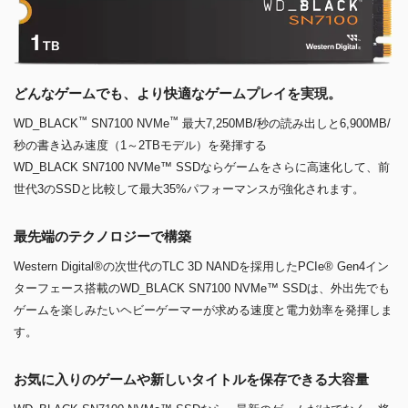
どんなゲームでも、より快適なゲームプレイを実現。
™
™
WD_BLACK
SN7100 NVMe
最大7,250MB/秒の読み出しと6,900MB/
秒の書き込み速度（1～2TBモデル）を発揮する
WD_BLACK SN7100 NVMe™ SSDならゲームをさらに高速化して、前
世代3のSSDと比較して最大35%パフォーマンスが強化されます。
最先端のテクノロジーで構築
Western Digital®の次世代のTLC 3D NANDを採用したPCIe® Gen4イン
ターフェース搭載のWD_BLACK SN7100 NVMe™ SSDは、外出先でも
ゲームを楽しみたいヘビーゲーマーが求める速度と電力効率を発揮しま
す。
お気に入りのゲームや新しいタイトルを保存できる大容量