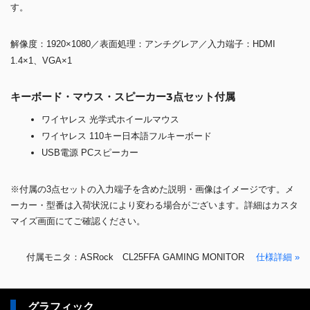
す。
解像度：1920×1080／表面処理：アンチグレア／入力端子：HDMI
1.4×1、VGA×1
キーボード・マウス・スピーカー3点セット付属
ワイヤレス 光学式ホイールマウス
ワイヤレス 110キー日本語フルキーボード
USB電源 PCスピーカー
※付属の3点セットの入力端子を含めた説明・画像はイメージです。メ
ーカー・型番は入荷状況により変わる場合がございます。詳細はカスタ
マイズ画面にてご確認ください。
付属モニタ：ASRock CL25FFA GAMING MONITOR
仕様詳細 »
グラフィック