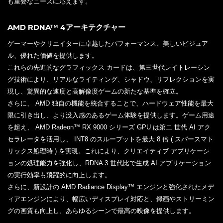
も重要なニーズに応えます。
AMD RDNA™ 4アーキテクチャー
ゲーマーやクリエイターに卓越したパフォーマンス、美しいビジュア
ル、優れた価値を提供します。
これらの先進的なグラフィックス カードは、第三世代レイトレーシン
グ技術により、リアルなライティング、シャドウ、リフレクションを実
現し、驚異的な速度と高解像度ゲームの新たな基準を確立。
さらに、 AMD 独自の機能を統合することで、ハードウェア性能を最大
限に引き出し、より没入感のあるゲーム体験を提供します。ゲーム用途
を超え、 AMD Radeon™ RX 9000 シリーズ GPU は第二 世代 AI アク
セラレータを活用し、 INT8 のスループットを最大 8 倍 ( スパースマト
リックス処理時 ) を実現。これにより、クリエイティブ アプリケーシ
ョンの処理能力を強化し、RDNA 3 世代比で生成 AI アプリケーション
の実行効率も飛躍的に向上します。
さらに、新設計の AMD Radiance Display™ エンジンと強化されたメデ
ィアエンジンにより、幅広いディスプレイ対応と、録画やストリーミン
グの画質も向上し、あらゆるシーンで最高の映像を提供します。