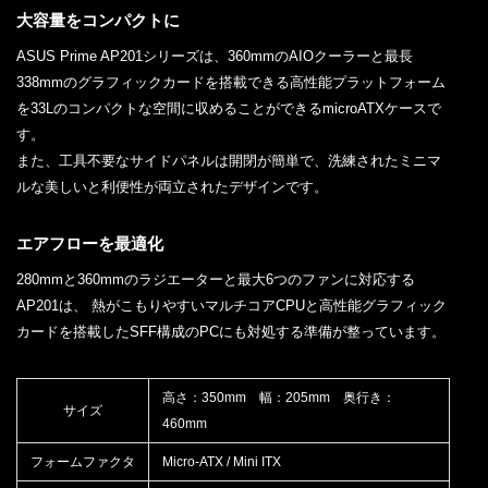
大容量をコンパクトに
ASUS Prime AP201シリーズは、360mmのAIOクーラーと最長
338mmのグラフィックカードを搭載できる高性能プラットフォーム
を33Lのコンパクトな空間に収めることができるmicroATXケースで
す。
また、工具不要なサイドパネルは開閉が簡単で、洗練されたミニマ
ルな美しいと利便性が両立されたデザインです。
エアフローを最適化
280mmと360mmのラジエーターと最大6つのファンに対応する
AP201は、 熱がこもりやすいマルチコアCPUと高性能グラフィック
カードを搭載したSFF構成のPCにも対処する準備が整っています。
高さ：350mm 幅：205mm 奥行き：
サイズ
460mm
フォームファクタ
Micro-ATX / Mini ITX