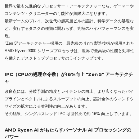
世界で最も先進的なプロセッサー・アーキテクチャーなら、ゲーマーや
コンテンツ・クリエーターの可能性が無限大になります。
最新ゲームのプレイ、次世代の超高層ビルの設計、科学データの処理な
ど、実行するタスクの種類に関わらず、究極のハイパフォーマンスを実
現。
"Zen 5"アーキテクチャー採用の、最先端の 4 nm 製造技術が採用された
AMD Ryzen 9000 シリーズプロセッサは、世界で最高級の性能と効率性
を備えたデスクトッププロセッサのラインナップです。
IPC（CPUの処理命令数）が16%向上 "Zen 5" アーキテクチ
ャ
改良点には、分岐予測の精度とレイテンシの向上、より広くなったパイ
プラインとベクトルによるスループットの向上、設計全体のウィンドウ
サイズの拡大による並列性の向上があります。
その結果、シングルスレッド IPC は世代比で約 16% 向上しています。
AMD Ryzen AI がもたらすパーソナル AI プロセッシングの
パワー