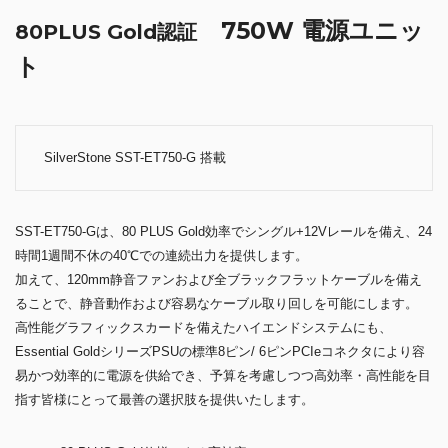
750W 電源ユニッ
80PLUS Gold認証
ト
SilverStone SST-ET750-G 搭載
SST-ET750-Gは、80 PLUS Gold効率でシングル+12Vレールを備え、24
時間1週間不休の40℃での連続出力を提供します。
加えて、120mm静音ファンおよび全ブラックフラットケーブルを備え
ることで、静音動作および容易なケーブル取り回しを可能にします。
高性能グラフィックスカードを備えたハイエンドシステムにも、
Essential GoldシリーズPSUの標準8ピン/ 6ピンPCIeコネクタにより容
易かつ効率的に電源を供給でき、予算を考慮しつつ高効率・高性能を目
指す皆様にとって最善の選択肢を提供いたします。