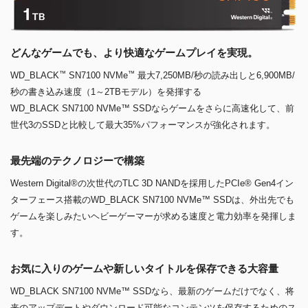
どんなゲームでも、より快適なゲームプレイを実現。
™
™
WD_BLACK
SN7100 NVMe
最大7,250MB/秒の読み出しと6,900MB/
秒の書き込み速度（1～2TBモデル）を発揮する
WD_BLACK SN7100 NVMe™ SSDならゲームをさらに高速化して、前
世代3のSSDと比較して最大35%パフォーマンスが強化されます。
最先端のテクノロジーで構築
Western Digital®の次世代のTLC 3D NANDを採用したPCIe® Gen4イン
ターフェース搭載のWD_BLACK SN7100 NVMe™ SSDは、外出先でも
ゲームを楽しみたいヘビーゲーマーが求める速度と電力効率を発揮しま
す。
お気に入りのゲームや新しいタイトルを保存できる大容量
WD_BLACK SN7100 NVMe™ SSDなら、最新のゲームだけでなく、将
来のアップデートやダウンロード可能なコンテンツを保存するためのス