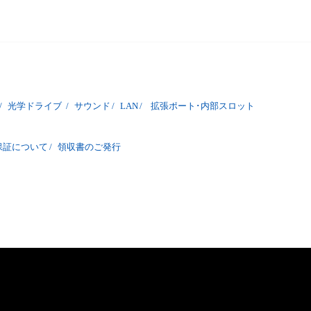
/
光学ドライブ
/
サウンド
/
LAN
/
拡張ポート･内部スロット
保証について
/
領収書のご発行