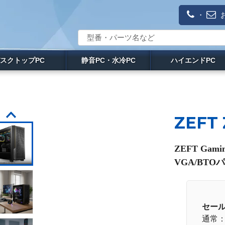
・
スクトップPC
静音PC・水冷PC
ハイエンドPC
ZEFT
ZEFT Ga
VGA/BTO
セー
通常