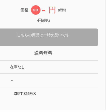
-
円
価格
(税抜)
特価
-円
(税込)
こちらの商品は一時欠品中です
送料無料
在庫なし
－
ZEFT Z55WX