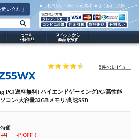
ご利用方法・初めてのお客様
よくあるご質問
お問い合わせ
セール
スペックから
・特価品
商品を探す
5件のレビュー
 Z55WX
ming PC[送料無料] ハイエンドゲーミングPC/高性能
パソコン/大容量32GBメモリ/高速SSD
ル特価
：
-円
→
-円OFF！