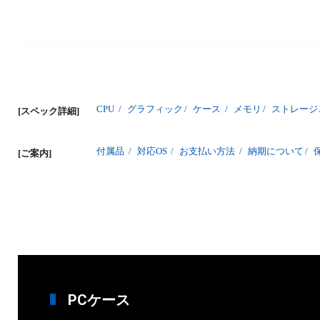
CPU
/
グラフィック
/
ケース
/
メモリ
/
ストレージ
[スペック詳細]
付属品
/
対応OS
/
お支払い方法
/
納期について
/
[ご案内]
PCケース