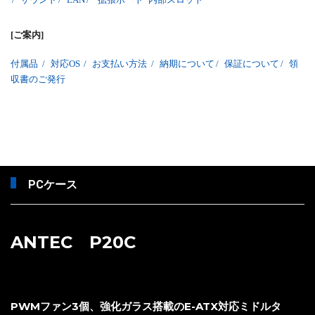
[ご案内]
付属品
/
対応OS
/
お支払い方法
/
納期について
/
保証について
/
領
収書のご発行
PCケース
ANTEC P20C
PWMファン3個、強化ガラス搭載のE-ATX対応ミドルタ