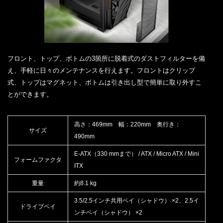
フロント、トップ、ボトムの3箇所に脱着式のダストフィルターを備
え、手軽に日々のメンテナンスを行えます。フロントはクリップ
式、トップはマグネット、ボトムは引き出し型で簡単に取り外すこ
とができます。
高さ：469mm 幅：220mm 奥行き：
サイズ
490mm
E-ATX（330 mmまで） / ATX / Micro ATX / Mini
フォームファクタ
ITX
重量
約8.1 kg
3.5/2.5インチ共用ベイ（シャドウ） ×2、2.5イ
ドライブベイ
ンチベイ（シャドウ） ×2