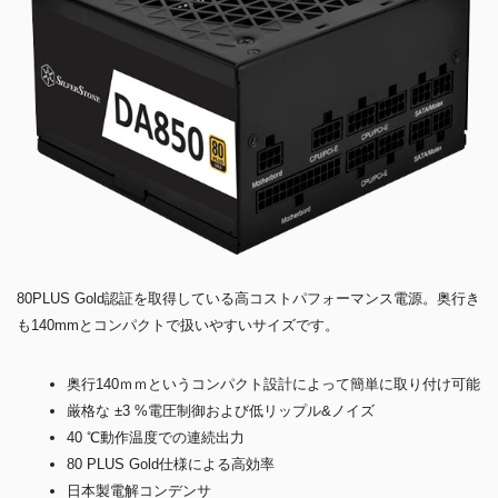
80PLUS Gold認証を取得している高コストパフォーマンス電源。奥行き
も140mmとコンパクトで扱いやすいサイズです。
奥行140ｍｍというコンパクト設計によって簡単に取り付け可能
厳格な ±3 %電圧制御および低リップル&ノイズ
40 ℃動作温度での連続出力
80 PLUS Gold仕様による高効率
日本製電解コンデンサ