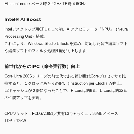
Efficient-core：ベース時 3.2GHz TB時 4.6GHz
Intel® AI Boost
Intelデスクトップ用CPUとして初、AIアクセラレータ「NPU」（Neural
Processing Unit）搭載。
これにより、Windows Studio Effectsを始め、対応した音声編集ソフト
や編集ソフトのフィルタ処理性能が向上します。
前世代からのIPC（命令実行数）向上
Core Ultra 200Sシリーズの前世代である第14世代Coreプロセッサと比
較すると、１クロックあたりのIPC（Instruction per Clock）が向上。
L2キャッシュが２倍になったことで、P-coreは約9％、E-coreは約32％
の性能アップを実現。
CPUソケット：FCLGA1851／共有L3キャッシュ：36MB／ベース
TDP：125W