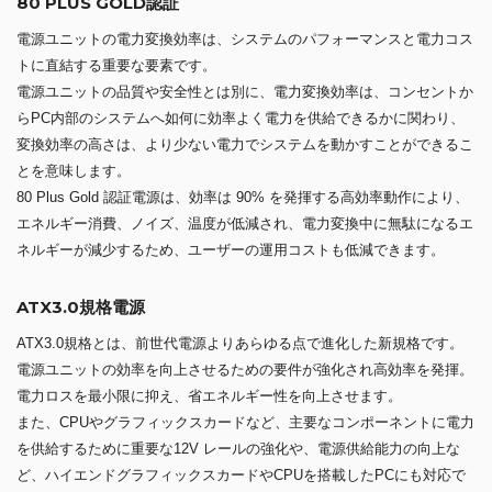
80 PLUS GOLD認証
電源ユニットの電力変換効率は、システムのパフォーマンスと電力コス
トに直結する重要な要素です。
電源ユニットの品質や安全性とは別に、電力変換効率は、コンセントか
らPC内部のシステムへ如何に効率よく電力を供給できるかに関わり、
変換効率の高さは、より少ない電力でシステムを動かすことができるこ
とを意味します。
80 Plus Gold 認証電源は、効率は 90% を発揮する高効率動作により、
エネルギー消費、ノイズ、温度が低減され、電力変換中に無駄になるエ
ネルギーが減少するため、ユーザーの運用コストも低減できます。
ATX3.0規格電源
ATX3.0規格とは、前世代電源よりあらゆる点で進化した新規格です。
電源ユニットの効率を向上させるための要件が強化され高効率を発揮。
電力ロスを最小限に抑え、省エネルギー性を向上させます。
また、CPUやグラフィックスカードなど、主要なコンポーネントに電力
を供給するために重要な12V レールの強化や、電源供給能力の向上な
ど、ハイエンドグラフィックスカードやCPUを搭載したPCにも対応で