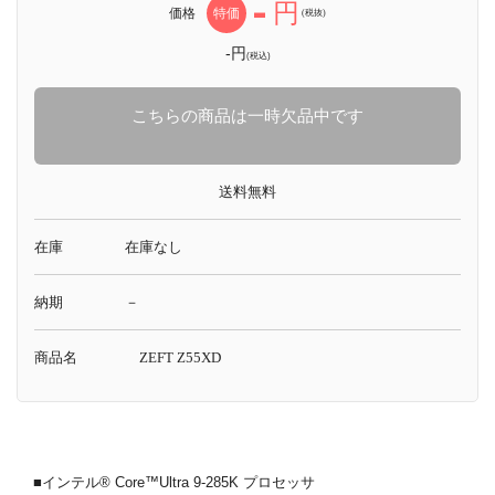
-
円
価格
特価
(税抜)
-円
(税込)
こちらの商品は一時欠品中です
送料無料
在庫
在庫なし
納期
－
商品名
ZEFT Z55XD
■インテル® Core™Ultra 9-285K プロセッサ