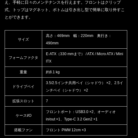
え、手軽に日々のメンテナンスを行えます。フロントはクリップ
式、トップはマグネット、ボトムは引き出し型で簡単に取り外すこ
とができます。
高さ：469mm 幅：220mm 奥行き：
サイズ
490mm
E-ATX（330 mmまで） / ATX / Micro ATX / Mini
フォームファクタ
ITX
重量
約8.1 kg
3.5/2.5インチ共用ベイ（シャドウ） ×2、2.5イ
ドライブベイ
ンチベイ（シャドウ） ×2
拡張スロット
7
フロントポート：USB3.0 ×2、オーディオ
ケースI/O
in/out ×1、Type-C 3.2 Gen2 ×1
搭載ファン
フロント PWM 12cm ×3