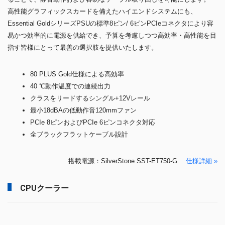
高性能グラフィックスカードを備えたハイエンドシステムにも、
Essential GoldシリーズPSUの標準8ピン/ 6ピンPCIeコネクタにより容
易かつ効率的に電源を供給でき、予算を考慮しつつ高効率・高性能を目
指す皆様にとって最善の選択肢を提供いたします。
80 PLUS Gold仕様による高効率
40 ℃動作温度での連続出力
クラスをリードするシングル+12Vレール
最小18dBAの低動作音120mmファン
PCIe 8ピンおよびPCIe 6ピンコネクタ対応
全ブラックフラットケーブル設計
搭載電源：SilverStone SST-ET750-G
仕様詳細 »
CPUクーラー