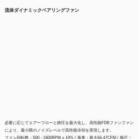
4本のヒートパイプで最大220Wの放熱効率を実現！サイドフ
ロー型CPUクーラー
DeepCool AK400 は、独自のマトリックスフィンデザインと優れた放熱
と静かなノイズレベルを提供する高性能 FDB ファンと、4 本のヒート
パイプを備えた高い互換性の CPU クーラーです。
高度な放熱
独自のマトリックスフィンデザインを施した高密度設計のフィンと
6mm径の 4 本のヒートパイプは、プロセッサから急速に熱を伝達しフ
ィンを通して放熱、優れた放熱効率を実現します。