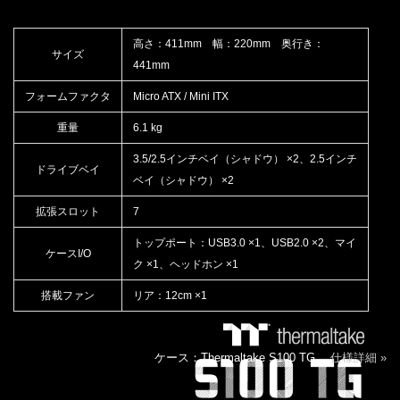
高さ：411mm 幅：220mm 奥行き：
サイズ
441mm
フォームファクタ
Micro ATX / Mini ITX
重量
6.1 kg
3.5/2.5インチベイ（シャドウ） ×2、2.5インチ
ドライブベイ
ベイ（シャドウ） ×2
拡張スロット
7
トップポート：USB3.0 ×1、USB2.0 ×2、マイ
ケースI/O
ク ×1、ヘッドホン ×1
搭載ファン
リア：12cm ×1
ケース：Thermaltake S100 TG
仕様詳細 »