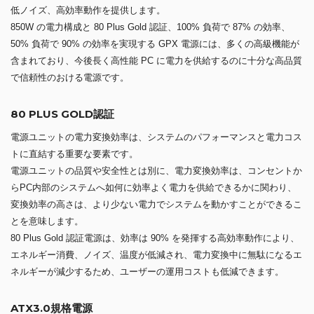
低ノイズ、高効率動作を提供します。
850W の電力構成と 80 Plus Gold 認証、100% 負荷で 87% の効率、
50% 負荷で 90% の効率を実現する GPX 電源には、多くの高級機能が
含まれており、今後長く高性能 PC に電力を供給するのに十分な高品質
で信頼性のおける電源です。
80 PLUS GOLD認証
電源ユニットの電力変換効率は、システムのパフォーマンスと電力コス
トに直結する重要な要素です。
電源ユニットの品質や安全性とは別に、電力変換効率は、コンセントか
らPC内部のシステムへ如何に効率よく電力を供給できるかに関わり、
変換効率の高さは、より少ない電力でシステムを動かすことができるこ
とを意味します。
80 Plus Gold 認証電源は、効率は 90% を発揮する高効率動作により、
エネルギー消費、ノイズ、温度が低減され、電力変換中に無駄になるエ
ネルギーが減少するため、ユーザーの運用コストも低減できます。
ATX3.0規格電源