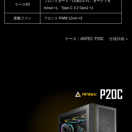
フロントポート：USB3.0 ×2、オーディオ
ケースI/O
in/out ×1、Type-C 3.2 Gen2 ×1
搭載ファン
フロント PWM 12cm ×3
ケース：ANTEC P20C
仕様詳細 »