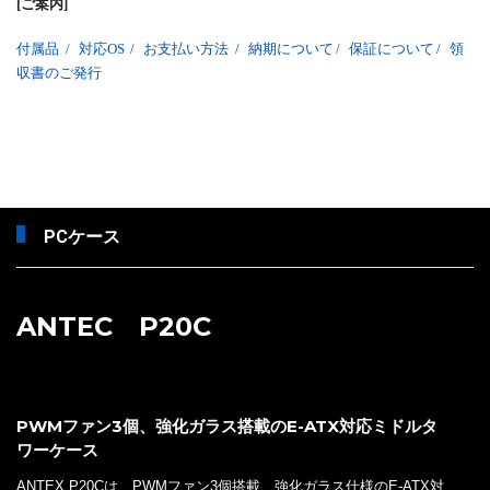
[ご案内]
付属品
/
対応OS
/
お支払い方法
/
納期について
/
保証について
/
領
収書のご発行
PCケース
ANTEC P20C
PWMファン3個、強化ガラス搭載のE-ATX対応ミドルタ
ワーケース
ANTEX P20Cは、PWMファン3個搭載、強化ガラス仕様のE-ATX対