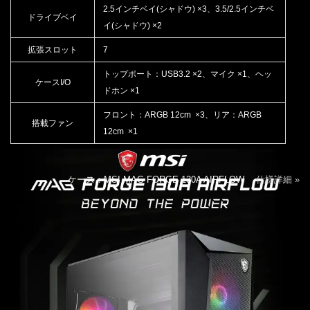
2.5インチベイ(シャドウ) ×3、3.5/2.5インチベ
ドライブベイ
イ(シャドウ) ×2
拡張スロット
7
トップポート：USB3.2 ×2、マイク ×1、ヘッ
ケースI/O
ドホン ×1
フロント：ARGB 12cm ×3、リア：ARGB
搭載ファン
12cm ×1
ケース：MSI MAG FORGE 130A AIRFLOW
仕様詳細 »