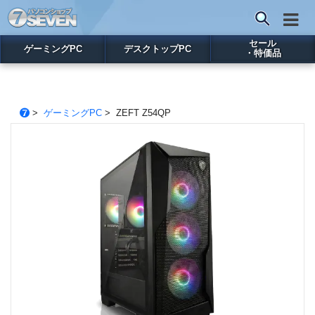
セール
ゲーミングPC
デスクトップPC
・特価品
>
ゲーミングPC
> ZEFT Z54QP