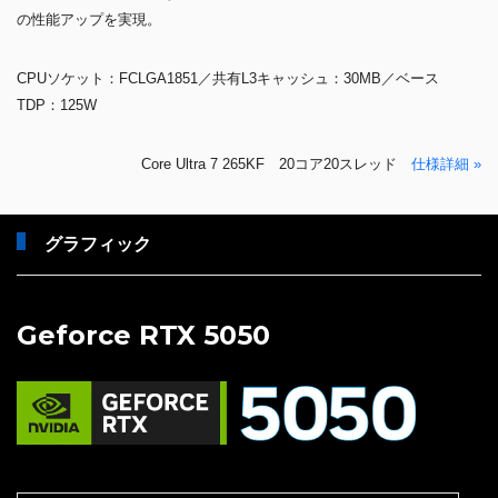
の性能アップを実現。
CPUソケット：FCLGA1851／共有L3キャッシュ：30MB／ベース
TDP：125W
Core Ultra 7 265KF 20コア20スレッド
仕様詳細 »
グラフィック
Geforce RTX 5050