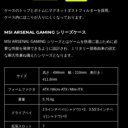
ケースのトップとボトムにマグネットダストフィルターを採用。
ケース内にほこりが入りにくくなっております。
MSI ARSENAL GAMING シリーズケース
MSI ARSENAL GAMING シリーズとはゲームを快適に遊ぶために必
要な性能を発揮できるように設計され、ミリタリー規格由来の頑丈
な耐久性兼ね備えたシリーズとなります。
高さ：498mm 幅：210mm 奥行き：
サイズ
411.6mm
フォームファクタ
ATX / Micro-ATX / Mini-ITX
重量
5.76 kg
2.5インチベイ(シャドウ) ×3、3.5/2.5インチベ
ドライブベイ
イ(シャドウ) ×2
拡張スロット
7