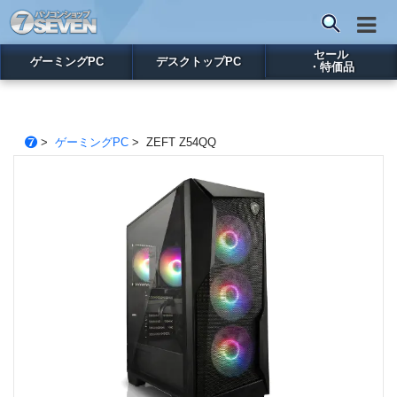
セール
ゲーミングPC
デスクトップPC
・特価品
>
ゲーミングPC
> ZEFT Z54QQ