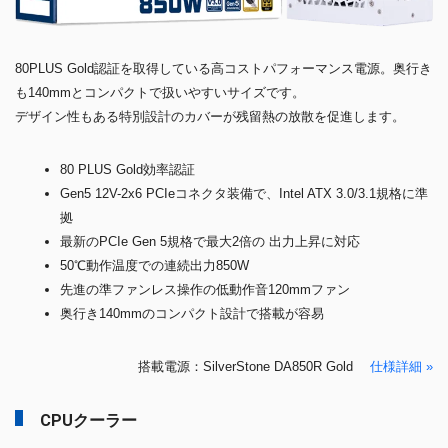
80PLUS Gold認証を取得している高コストパフォーマンス電源。奥行き
も140mmとコンパクトで扱いやすいサイズです。
デザイン性もある特別設計のカバーが残留熱の放散を促進します。
80 PLUS Gold効率認証
Gen5 12V-2x6 PCIeコネクタ装備で、Intel ATX 3.0/3.1規格に準
拠
最新のPCIe Gen 5規格で最大2倍の 出力上昇に対応
50℃動作温度での連続出力850W
先進の準ファンレス操作の低動作音120mmファン
奥行き140mmのコンパクト設計で搭載が容易
搭載電源：SilverStone DA850R Gold
仕様詳細 »
CPUクーラー