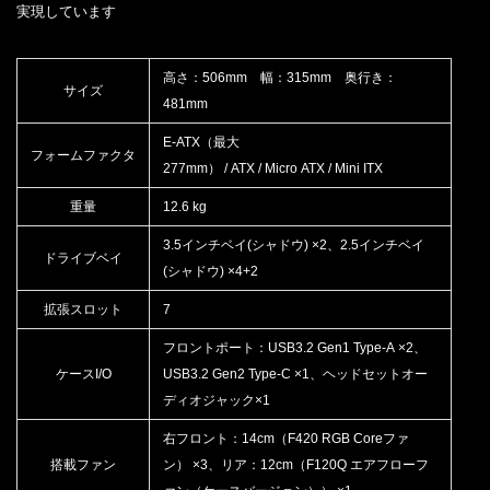
実現しています
高さ：506mm 幅：315mm 奥行き：
サイズ
481mm
E-ATX（最大
フォームファクタ
277mm） / ATX / Micro ATX / Mini ITX
重量
12.6 kg
3.5インチベイ(シャドウ) ×2、2.5インチベイ
ドライブベイ
(シャドウ) ×4+2
拡張スロット
7
フロントポート：USB3.2 Gen1 Type-A ×2、
ケースI/O
USB3.2 Gen2 Type-C ×1、ヘッドセットオー
ディオジャック×1
右フロント：14cm（F420 RGB Coreファ
搭載ファン
ン） ×3、リア：12cm（F120Q エアフローフ