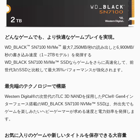
どんなゲームでも、より快適なゲームプレイを実現。
™
™
WD_BLACK
SN7100 NVMe
最大7,250MB/秒の読み出しと6,900MB/
秒の書き込み速度（1～2TBモデル）を発揮する
WD_BLACK SN7100 NVMe™ SSDならゲームをさらに高速化して、前
世代3のSSDと比較して最大35%パフォーマンスが強化されます。
最先端のテクノロジーで構築
Western Digital®の次世代のTLC 3D NANDを採用したPCIe® Gen4イン
ターフェース搭載のWD_BLACK SN7100 NVMe™ SSDは、外出先でも
ゲームを楽しみたいヘビーゲーマーが求める速度と電力効率を発揮しま
す。
お気に入りのゲームや新しいタイトルを保存できる大容量