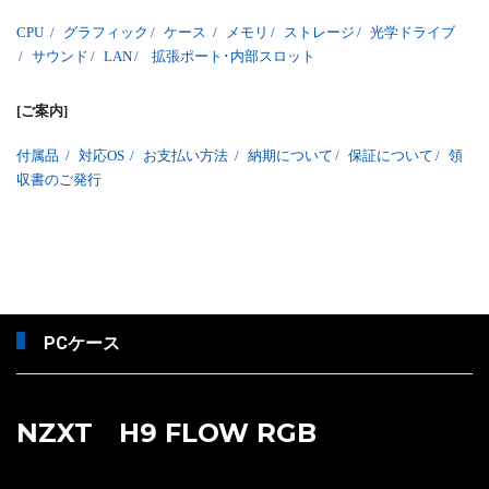
CPU
/
グラフィック
/
ケース
/
メモリ
/
ストレージ
/
光学ドライブ
/
サウンド
/
LAN
/
拡張ポート･内部スロット
[ご案内]
付属品
/
対応OS
/
お支払い方法
/
納期について
/
保証について
/
領
収書のご発行
PCケース
NZXT H9 FLOW RGB