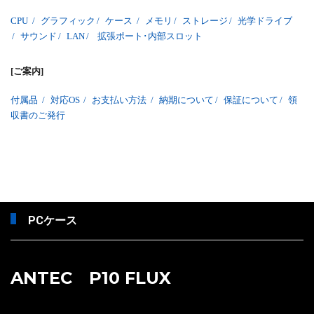
CPU
/
グラフィック
/
ケース
/
メモリ
/
ストレージ
/
光学ドライブ
/
サウンド
/
LAN
/
拡張ポート･内部スロット
[ご案内]
付属品
/
対応OS
/
お支払い方法
/
納期について
/
保証について
/
領
収書のご発行
PCケース
ANTEC P10 FLUX