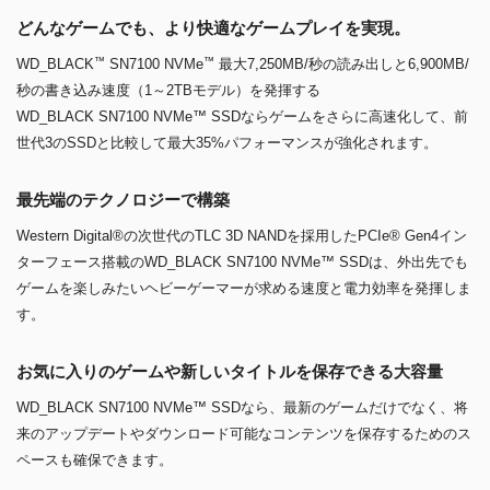
どんなゲームでも、より快適なゲームプレイを実現。
™
™
WD_BLACK
SN7100 NVMe
最大7,250MB/秒の読み出しと6,900MB/
秒の書き込み速度（1～2TBモデル）を発揮する
WD_BLACK SN7100 NVMe™ SSDならゲームをさらに高速化して、前
世代3のSSDと比較して最大35%パフォーマンスが強化されます。
最先端のテクノロジーで構築
Western Digital®の次世代のTLC 3D NANDを採用したPCIe® Gen4イン
ターフェース搭載のWD_BLACK SN7100 NVMe™ SSDは、外出先でも
ゲームを楽しみたいヘビーゲーマーが求める速度と電力効率を発揮しま
す。
お気に入りのゲームや新しいタイトルを保存できる大容量
WD_BLACK SN7100 NVMe™ SSDなら、最新のゲームだけでなく、将
来のアップデートやダウンロード可能なコンテンツを保存するためのス
ペースも確保できます。