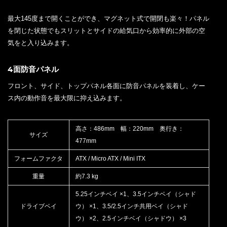
最大145度まで開くことができ、マグネット式で開閉も楽々！パネル
を閉じた状態でもスリットとサイドの給気口から効率的に外部の空
気をと入り込みます。
4面防音パネル
フロント、サイド、トップパネル各面に防音パネルを装着し、ケー
ス内の動作音を最大限に抑え込みます。
高さ：486mm 幅：220mm 奥行き：
サイズ
477mm
フォームファクタ
ATX / Micro ATX / Mini ITX
重量
約7.3 kg
5.25インチベイ ×1、3.5インチベイ（シャド
ドライブベイ
ウ） ×1、3.5/2.5インチ共用ベイ（シャド
ウ） ×2、2.5インチベイ（シャドウ） ×3