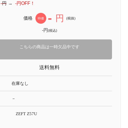
：
-円
→
-円OFF！
-
円
価格
(税抜)
特価
-円
(税込)
こちらの商品は一時欠品中です
送料無料
在庫なし
－
ZEFT Z57U