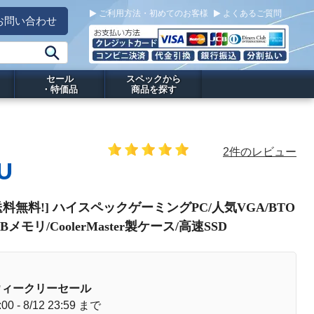
ご利用方法・初めてのお客様
よくあるご質問
お問い合わせ
セール
スペックから
・特価品
商品を探す
2件のレビュー
U
PC[送料無料!] ハイスペックゲーミングPC/人気VGA/BTO
メモリ/CoolerMaster製ケース/高速SSD
ウィークリーセール
:00 - 8/12 23:59 まで