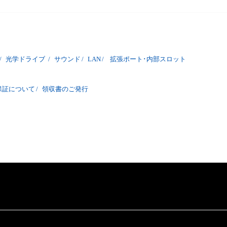
/
光学ドライブ
/
サウンド
/
LAN
/
拡張ポート･内部スロット
保証について
/
領収書のご発行