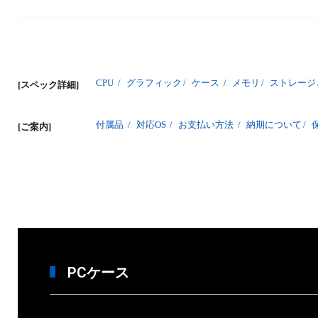
CPU
/
グラフィック
/
ケース
/
メモリ
/
ストレージ
[スペック詳細]
付属品
/
対応OS
/
お支払い方法
/
納期について
/
[ご案内]
PCケース