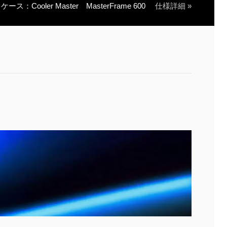
ケース：Cooler Master MasterFrame 600
仕様詳細 »