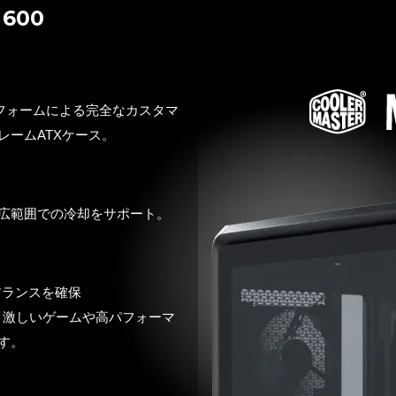
 600
ットフォームによる完全なカスタマ
ームATXケース。
広範囲での冷却をサポート。
アランスを確保
、激しいゲームや高パフォーマ
す。