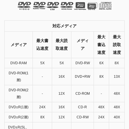
対応メディア
最大
最大
最大書
最大読
メディ
メディア
書込
読取
込速度
取速度
ア
速度
速度
DVD-RAM
5X
5X
DVD-RW
6X
8X
DVD-ROM(1
-
16X
DVD+RW
8X
13X
層)
DVD-ROM(2
-
12X
CD-ROM
-
48X
層)
DVD±R(1層)
24X
16X
CD-R
48X
48X
DVD±R(2層)
8X
12X
CD-RW
24X
40X
DVD±R(SL、