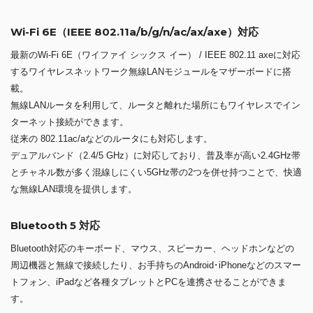
Wi-Fi 6E（IEEE 802.11a/b/g/n/ac/ax/axe）対応
最新のWi-Fi 6E（ワイファイ シックス イー） / IEEE 802.11 axeに対応
するワイヤレスネットワーク無線LANモジュールをマザーボードに搭
載。
無線LANルータを利用して、ルータと離れた場所にもワイヤレスでイン
ターネット接続ができます。
従来の 802.11ac/aなどのルータにも対応します。
デュアルバンド（2.4/5 GHz）に対応しており、普及率が高い2.4GHz帯
とチャネル数が多く混線しにくい5GHz帯の2つを併せ持つことで、快適
な無線LAN環境を提供します。
Bluetooth 5 対応
Bluetooth対応のキーボード、マウス、スピーカー、ヘッドホンなどの
周辺機器と無線で接続したり、お手持ちのAndroid･iPhoneなどのスマー
トフォン、iPadなど各種タブレットとPCを連携させることができま
す。