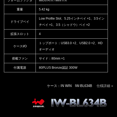
フォームファクタ
Micro ATX / Mini ITX
重量
5.42 kg
Low Profile Slot、5.25インチベイ ×1、3.5イン
ドライブベイ
チベイ ×1、3.5（シャドウ）ベイ ×2
拡張スロット
4
トップポート：USB3.0 ×2、USB2.0 ×2、HD
ケースI/O
オーディオ
搭載ファン
サイド：80mm ×1
付属電源
80PLUS Bronze認証 300W
ケース：IN WIN IW-BL634B
仕様詳細 »