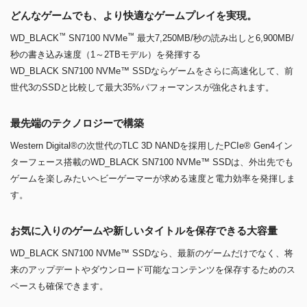
どんなゲームでも、より快適なゲームプレイを実現。
™
™
WD_BLACK
SN7100 NVMe
最大7,250MB/秒の読み出しと6,900MB/
秒の書き込み速度（1～2TBモデル）を発揮する
WD_BLACK SN7100 NVMe™ SSDならゲームをさらに高速化して、前
世代3のSSDと比較して最大35%パフォーマンスが強化されます。
最先端のテクノロジーで構築
Western Digital®の次世代のTLC 3D NANDを採用したPCIe® Gen4イン
ターフェース搭載のWD_BLACK SN7100 NVMe™ SSDは、外出先でも
ゲームを楽しみたいヘビーゲーマーが求める速度と電力効率を発揮しま
す。
お気に入りのゲームや新しいタイトルを保存できる大容量
WD_BLACK SN7100 NVMe™ SSDなら、最新のゲームだけでなく、将
来のアップデートやダウンロード可能なコンテンツを保存するためのス
ペースも確保できます。