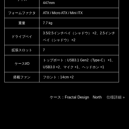
447mm
フォームファクタ
ATX / Micro ATX / Mini ITX
重量
7.7 kg
3.5/2.5インチベイ（シャドウ） ×2、2.5インチ
ドライブベイ
ベイ（シャドウ） ×2
拡張スロット
7
トップポート：USB3.1 Gen2（Type-C） ×1、
ケースI/O
USB3.0 ×2、マイク ×1、ヘッドホン ×1
搭載ファン
フロント：14cm ×2
ケース：Fractal Design North
仕様詳細 »