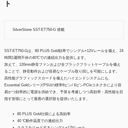
ト
SilverStone SST-ET750-G 搭載
SST-ET750-Gは、80 PLUS Gold効率でシングル+12Vレールを備え、24
時間1週間不休の40℃での連続出力を提供します。
加えて、120mm静音ファンおよび全ブラックフラットケーブルを備え
ることで、静音動作および容易なケーブル取り回しを可能にします。
高性能グラフィックスカードを備えたハイエンドシステムにも、
Essential GoldシリーズPSUの標準8ピン/ 6ピンPCIeコネクタにより容
易かつ効率的に電源を供給でき、予算を考慮しつつ高効率・高性能を目
指す皆様にとって最善の選択肢を提供いたします。
80 PLUS Gold仕様による高効率
40 ℃動作温度での連続出力
クラスをリードするシングル+12Vレール