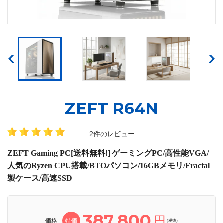
ZEFT R64N
2件のレビュー
ZEFT Gaming PC[送料無料!] ゲーミングPC/高性能VGA/
人気のRyzen CPU搭載/BTOパソコン/16GBメモリ/Fractal
製ケース/高速SSD
387,800
円
価格
特価
(税抜)