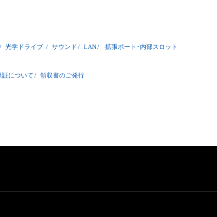
/
光学ドライブ
/
サウンド
/
LAN
/
拡張ポート･内部スロット
保証について
/
領収書のご発行