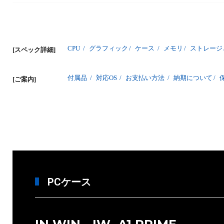
CPU
/
グラフィック
/
ケース
/
メモリ
/
ストレージ
[スペック詳細]
付属品
/
対応OS
/
お支払い方法
/
納期について
/
[ご案内]
PCケース