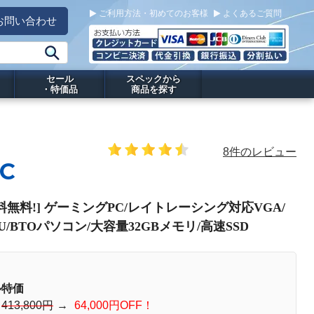
ご利用方法・初めてのお客様
よくあるご質問
お問い合わせ
セール
スペックから
・特価品
商品を探す
8件のレビュー
FC
C[送料無料!] ゲーミングPC/レイトレーシング対応VGA/
PU/BTOパソコン/大容量32GBメモリ/高速SSD
ル特価
：
413,800円
→
64,000円OFF！