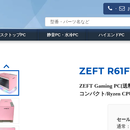
・
スクトップPC
静音PC・水冷PC
ハイエンドPC
ZEFT R61
ZEFT Gaming P
コンパクト/Ryzen C
セー
通常