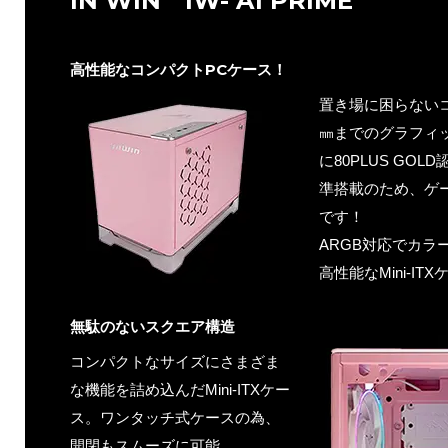
IN WIN IW- A1 PRIME
高性能なコンパクトPCケース！
置き場に困らないコ
㎜までのグラフィ
に80PLUS GO
準搭載のため、ゲ
です！
ARGB対応でカラ
高性能なMini-IT
無駄のないスクエア構造
コンパクトなサイズにさまざま
な機能を詰め込んだMini-ITXケー
ス。ワンタッチ式ケースの為、
開閉もスムーズに可能。