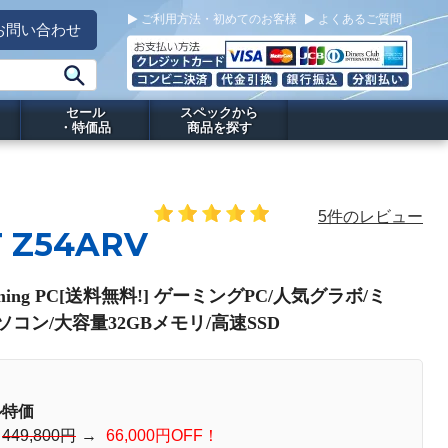
ご利用方法・初めてのお客様
よくあるご質問
お問い合わせ
セール
スペックから
・特価品
商品を探す
5件のレビュー
T Z54ARV
aming PC[送料無料!] ゲーミングPC/人気グラボ/ミ
ソコン/大容量32GBメモリ/高速SSD
ル特価
：
449,800円
→
66,000円OFF！