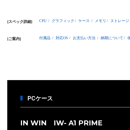
CPU
/
グラフィック
/
ケース
/
メモリ
/
ストレージ
[スペック詳細]
付属品
/
対応OS
/
お支払い方法
/
納期について
/
[ご案内]
PCケース
IN WIN IW- A1 PRIME