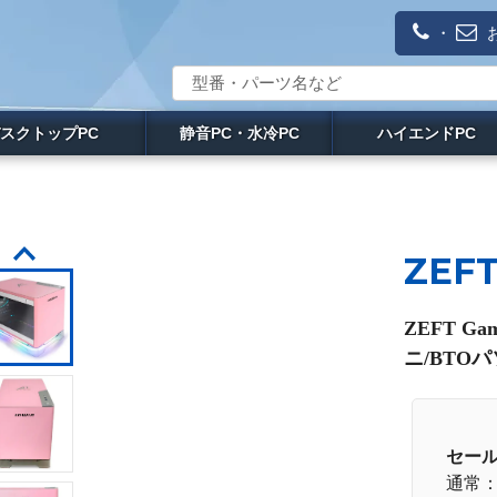
・
スクトップPC
静音PC・水冷PC
ハイエンドPC
ZEF
ZEFT G
ニ/BTOパ
セー
通常