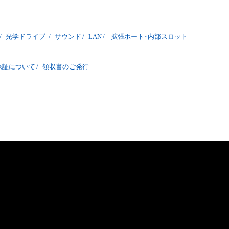
/
光学ドライブ
/
サウンド
/
LAN
/
拡張ポート･内部スロット
保証について
/
領収書のご発行