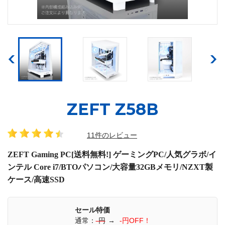
ZEFT Z58B
11件のレビュー
ZEFT Gaming PC[送料無料!] ゲーミングPC/人気グラボ/イ
ンテル Core i7/BTOパソコン/大容量32GBメモリ/NZXT製
ケース/高速SSD
セール特価
通常：
-円
→
-円OFF！