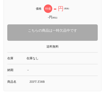
-
円
価格
特価
(税抜)
-円
(税込)
こちらの商品は一時欠品中です
送料無料
在庫
在庫なし
納期
－
商品名
ZEFT Z58B