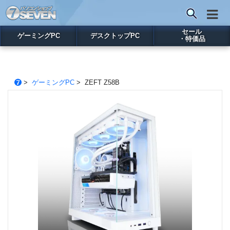
セール
ゲーミングPC
デスクトップPC
・特価品
>
ゲーミングPC
> ZEFT Z58B