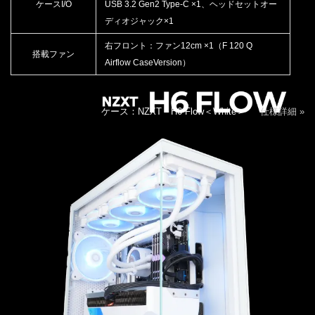
ケースI/O
USB 3.2 Gen2 Type-C ×1、ヘッドセットオー
ディオジャック×1
右フロント：ファン12cm ×1（F 120 Q
搭載ファン
Airflow CaseVersion）
ケース：NZXT H6 Flow＜White＞
仕様詳細 »