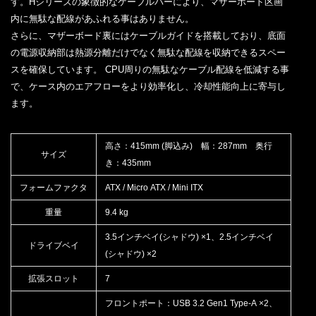
す。Hシリーズの象徴的なケーブルバーにより、マザーボード区画
内に無駄な配線があふれる事はありません。
さらに、マザーボード裏にはケーブルガイドを搭載しており、底面
の電源収納部は熱源分離だけでなく無駄な配線を収納できるスペー
スを確保しています。 CPU周りの無駄なケーブル配線を低減する事
で、ケース内のエアフローをより効率化し、冷却性能向上に寄与し
ます。
高さ：415mm (脚込み) 幅：287mm 奥行
サイズ
き：435mm
フォームファクタ
ATX / Micro ATX / Mini ITX
重量
9.4 kg
3.5インチベイ(シャドウ) ×1、2.5インチベイ
ドライブベイ
(シャドウ) ×2
拡張スロット
7
フロントポート：USB 3.2 Gen1 Type-A ×2、