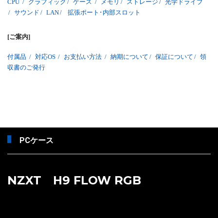
CPU
/
グラフィック
/
ケース
/
メモリ
/
ストレージ
/
光学ドライブ
/
サウンド
/
LAN
/
拡張ポート･内部スロット
[ご案内]
付属品
/
対応OS
/
お支払い方法
/
納期について
/
保証について
/
領
収書のご発行
PCケース
NZXT H9 FLOW RGB