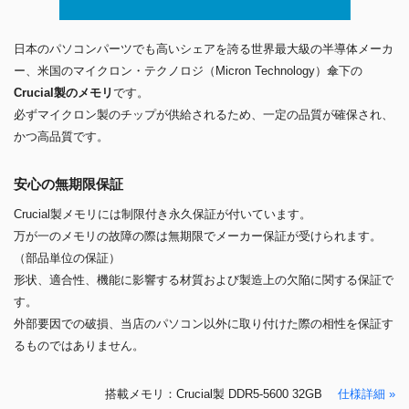
日本のパソコンパーツでも高いシェアを誇る世界最大級の半導体メーカ
ー、米国のマイクロン・テクノロジ（Micron Technology）傘下の
Crucial製のメモリ
です。
必ずマイクロン製のチップが供給されるため、一定の品質が確保され、
かつ高品質です。
安心の無期限保証
Crucial製メモリには制限付き永久保証が付いています。
万が一のメモリの故障の際は無期限でメーカー保証が受けられます。
（部品単位の保証）
形状、適合性、機能に影響する材質および製造上の欠陥に関する保証で
す。
外部要因での破損、当店のパソコン以外に取り付けた際の相性を保証す
るものではありません。
搭載メモリ：Crucial製 DDR5-5600 32GB
仕様詳細 »