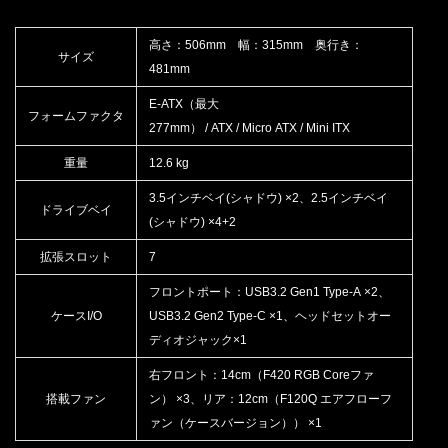
高さ：506mm 幅：315mm 奥行き：
サイズ
481mm
E-ATX（最大
フォームファクタ
277mm） / ATX / Micro ATX / Mini ITX
重量
12.6 kg
3.5インチベイ(シャドウ) ×2、2.5インチベイ
ドライブベイ
(シャドウ) ×4+2
拡張スロット
7
フロントポート：USB3.2 Gen1 Type-A ×2、
ケースI/O
USB3.2 Gen2 Type-C ×1、ヘッドセットオー
ディオジャック×1
右フロント：14cm（F420 RGB Coreファ
搭載ファン
ン） ×3、リア：12cm（F120Q エアフローフ
ァン（ケースバージョン）） ×1