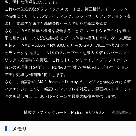
ル、優れた価値を提供します。
これらの先進的なグラフィックス カードは、第三世代レイトレーシン
グ技術により、リアルなライティング、シャドウ、リフレクションを実
現し、驚異的な速度と高解像度ゲームの新たな基準を確立。
さらに、 AMD 独自の機能を統合することで、ハードウェア性能を最大
限に引き出し、より没入感のあるゲーム体験を提供します。ゲーム用途
を超え、 AMD Radeon™ RX 9000 シリーズ GPU は第二 世代 AI アク
セラレータを活用し、 INT8 のスループットを最大 8 倍 ( スパースマト
リックス処理時 ) を実現。これにより、クリエイティブ アプリケーシ
ョンの処理能力を強化し、RDNA 3 世代比で生成 AI アプリケーション
の実行効率も飛躍的に向上します。
さらに、新設計の AMD Radiance Display™ エンジンと強化されたメデ
ィアエンジンにより、幅広いディスプレイ対応と、録画やストリーミン
グの画質も向上し、あらゆるシーンで最高の映像を提供します。
搭載グラフィックカード：Radeon RX 9070 XT
仕様詳細 »
メモリ