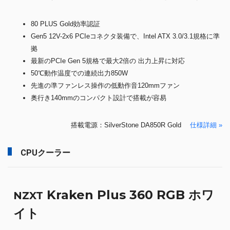
80 PLUS Gold効率認証
Gen5 12V-2x6 PCIeコネクタ装備で、Intel ATX 3.0/3.1規格に準
拠
最新のPCIe Gen 5規格で最大2倍の 出力上昇に対応
50℃動作温度での連続出力850W
先進の準ファンレス操作の低動作音120mmファン
奥行き140mmのコンパクト設計で搭載が容易
搭載電源：SilverStone DA850R Gold
仕様詳細 »
CPUクーラー
Kraken Plus 360 RGB ホワ
NZXT
イト