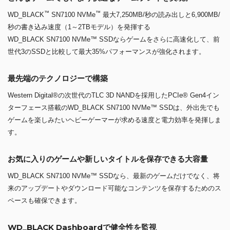
™
™
WD_BLACK
SN7100 NVMe
最大7,250MB/秒の読み出しと6,900MB/
秒の書き込み速度（1～2TBモデル）を発揮する
WD_BLACK SN7100 NVMe™ SSDならゲームをさらに高速化して、前
世代3のSSDと比較して最大35%パフォーマンスが強化されます。
最先端のテクノロジーで構築
Western Digital®の次世代のTLC 3D NANDを採用したPCIe® Gen4イン
ターフェース搭載のWD_BLACK SN7100 NVMe™ SSDは、外出先でも
ゲームを楽しみたいヘビーゲーマーが求める速度と電力効率を発揮しま
す。
お気に入りのゲームや新しいタイトルを保存できる大容量
WD_BLACK SN7100 NVMe™ SSDなら、最新のゲームだけでなく、将
来のアップデートやダウンロード可能なコンテンツを保存するためのス
ペースも確保できます。
WD_BLACK Dashboardで健全性を監視