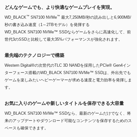
どんなゲームでも、より快適なゲームプレイを実現。
™
™
WD_BLACK
SN7100 NVMe
最大7,250MB/秒の読み出しと6,900MB/
秒の書き込み速度（1～2TBモデル）を発揮する
WD_BLACK SN7100 NVMe™ SSDならゲームをさらに高速化して、前
世代3のSSDと比較して最大35%パフォーマンスが強化されます。
最先端のテクノロジーで構築
Western Digital®の次世代のTLC 3D NANDを採用したPCIe® Gen4イン
ターフェース搭載のWD_BLACK SN7100 NVMe™ SSDは、外出先でも
ゲームを楽しみたいヘビーゲーマーが求める速度と電力効率を発揮しま
す。
お気に入りのゲームや新しいタイトルを保存できる大容量
WD_BLACK SN7100 NVMe™ SSDなら、最新のゲームだけでなく、将
来のアップデートやダウンロード可能なコンテンツを保存するためのス
ペースも確保できます。