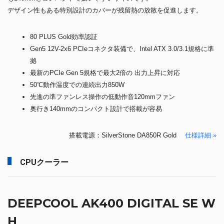
デザイン性もある特別設計のカバーが残留熱の放散を促進します。
80 PLUS Gold効率認証
Gen5 12V-2x6 PCIeコネクタ装備で、Intel ATX 3.0/3.1規格に準
拠
最新のPCIe Gen 5規格で最大2倍の 出力上昇に対応
50℃動作温度での連続出力850W
先進の準ファンレス操作の低動作音120mmファン
奥行き140mmのコンパクト設計で搭載が容易
搭載電源：SilverStone DA850R Gold
仕様詳細 »
CPUクーラー
DEEPCOOL AK400 DIGITAL SE W
H