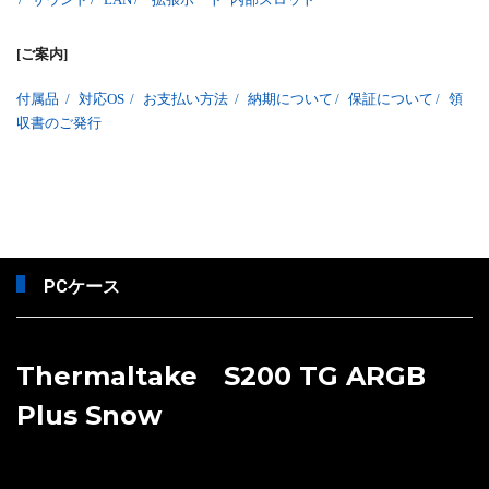
[ご案内]
付属品
/
対応OS
/
お支払い方法
/
納期について
/
保証について
/
領
収書のご発行
PCケース
Thermaltake S200 TG ARGB
Plus Snow