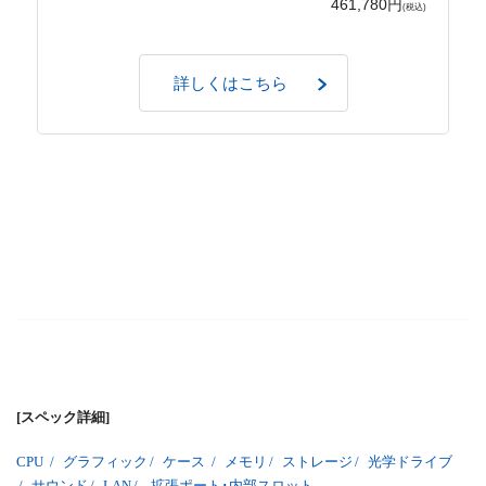
461,780円
(税込)
詳しくはこちら
[スペック詳細]
CPU
/
グラフィック
/
ケース
/
メモリ
/
ストレージ
/
光学ドライブ
/
サウンド
/
LAN
/
拡張ポート･内部スロット