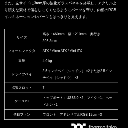
また、左サイドに3mm厚の強化ガラスパネルを搭載し、アクリルよ
り頑丈な素材で傷をしにくくなるようにパーツを守り、内部のRGB
イルミネーションやパーツもはっきりと見えます。
高さ：460mm 幅：210mm 奥行き：
サイズ
395.3mm
フォームファクタ
ATX / Micro ATX / Mini ITX
重量
4.9 kg
3.5インチベイ（シャドウ） ×2または2.5イン
ドライブベイ
チベイ（シャドウ） ×3
拡張スロット
7
トップポート：USB3.0 ×2、マイク ×1、ヘッ
ケースI/O
ドホン ×1
搭載ファン
フロント：アドレサブルRGB 12cm ×3