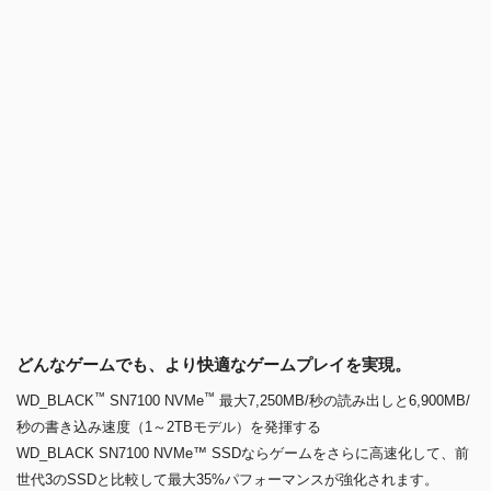
どんなゲームでも、より快適なゲームプレイを実現。
™
™
WD_BLACK
SN7100 NVMe
最大7,250MB/秒の読み出しと6,900MB/
秒の書き込み速度（1～2TBモデル）を発揮する
WD_BLACK SN7100 NVMe™ SSDならゲームをさらに高速化して、前
世代3のSSDと比較して最大35%パフォーマンスが強化されます。
最先端のテクノロジーで構築
Western Digital®の次世代のTLC 3D NANDを採用したPCIe® Gen4イン
ターフェース搭載のWD_BLACK SN7100 NVMe™ SSDは、外出先でも
ゲームを楽しみたいヘビーゲーマーが求める速度と電力効率を発揮しま
す。
お気に入りのゲームや新しいタイトルを保存できる大容量
WD_BLACK SN7100 NVMe™ SSDなら、最新のゲームだけでなく、将
来のアップデートやダウンロード可能なコンテンツを保存するためのス
ペースも確保できます。