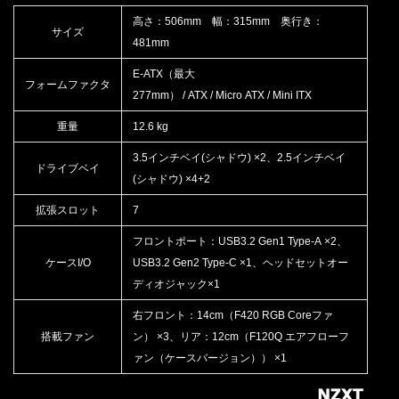
高さ：506mm 幅：315mm 奥行き：
サイズ
481mm
E-ATX（最大
フォームファクタ
277mm） / ATX / Micro ATX / Mini ITX
重量
12.6 kg
3.5インチベイ(シャドウ) ×2、2.5インチベイ
ドライブベイ
(シャドウ) ×4+2
拡張スロット
7
フロントポート：USB3.2 Gen1 Type-A ×2、
ケースI/O
USB3.2 Gen2 Type-C ×1、ヘッドセットオー
ディオジャック×1
右フロント：14cm（F420 RGB Coreファ
搭載ファン
ン） ×3、リア：12cm（F120Q エアフローフ
ァン（ケースバージョン）） ×1