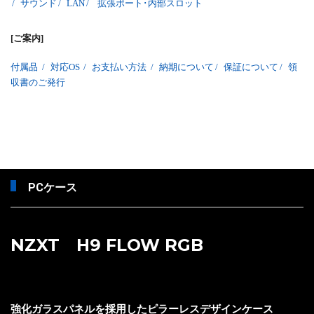
/
サウンド
/
LAN
/
拡張ポート･内部スロット
[ご案内]
付属品
/
対応OS
/
お支払い方法
/
納期について
/
保証について
/
領
収書のご発行
PCケース
NZXT H9 FLOW RGB
強化ガラスパネルを採用したピラーレスデザインケース