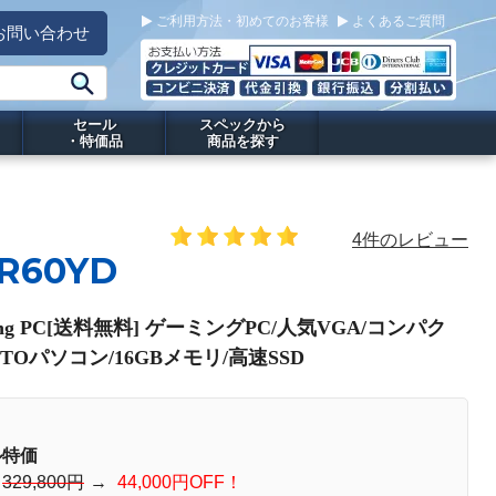
ご利用方法・初めてのお客様
よくあるご質問
お問い合わせ
セール
スペックから
・特価品
商品を探す
4件のレビュー
 R60YD
ming PC[送料無料] ゲーミングPC/人気VGA/コンパク
7/BTOパソコン/16GBメモリ/高速SSD
ル特価
：
329,800円
→
44,000円OFF！