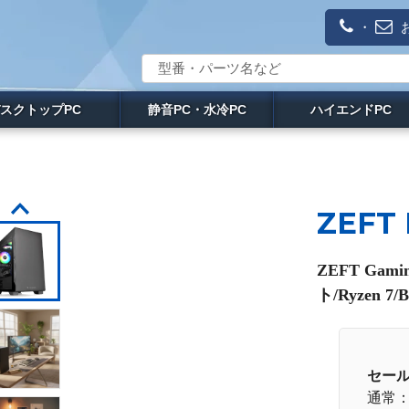
・
スクトップPC
静音PC・水冷PC
ハイエンドPC
ZEFT
ZEFT Ga
ト/Ryzen 
セー
通常