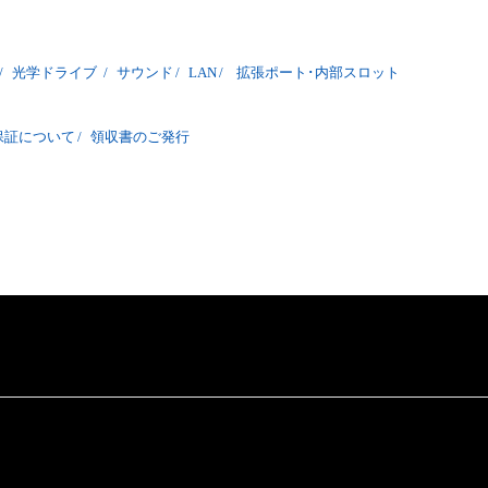
/
光学ドライブ
/
サウンド
/
LAN
/
拡張ポート･内部スロット
保証について
/
領収書のご発行