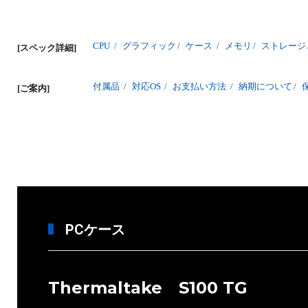
CPU
/
グラフィック
/
ケース
/
メモリ
/
ストレージ
[スペック詳細]
付属品
/
対応OS
/
お支払い方法
/
納期について
/
[ご案内]
PCケース
Thermaltake S100 TG