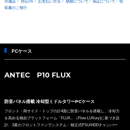
付属品
/
対応OS
/
お支払い方法
/
納期について
/
保証について
/
領
収書のご発行
PCケース
ANTEC P10 FLUX
防音パネル搭載 冷却型ミドルタワーPCケース
フロント・両サイド・トップの計4面に防音パネルを搭載し、冷却力
を高める独自プラットフォーム「FLUX」（Flow LUXury)に基づき設
計、3基のフロントファンでシステム・独立式PSU/HDDチャンバー