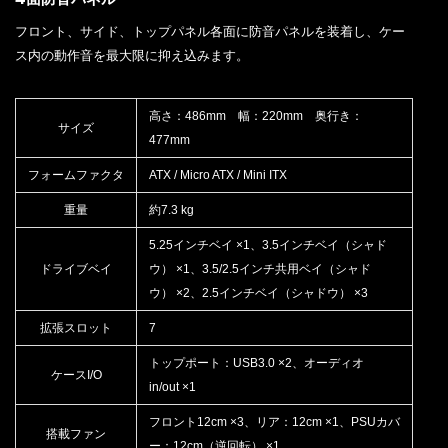
フロント、サイド、トップパネル各面に防音パネルを装着し、ケー
ス内の動作音を最大限に抑え込みます。
高さ：486mm 幅：220mm 奥行き：
サイズ
477mm
フォームファクタ
ATX / Micro ATX / Mini ITX
重量
約7.3 kg
5.25インチベイ ×1、3.5インチベイ（シャド
ドライブベイ
ウ） ×1、3.5/2.5インチ共用ベイ（シャド
ウ） ×2、2.5インチベイ（シャドウ） ×3
拡張スロット
7
トップポート：USB3.0 ×2、オーディオ
ケースI/O
in/out ×1
フロント12cm ×3、リア：12cm ×1、PSUカバ
搭載ファン
ー：12cm（逆回転） ×1