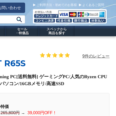
ご利用方法・初めてのお客様
よくあるご質問
お問い合わせ
セール
スペックから
・特価品
商品を探す
9件のレビュー
 R65S
aming PC[送料無料] ゲーミングPC/人気のRyzen CPU
Oパソコン/16GBメモリ/高速SSD
ル特価
：
265,800円
→
39,000円OFF！