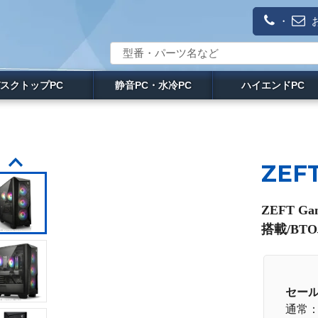
・
スクトップPC
静音PC・水冷PC
ハイエンドPC
ZEFT
ZEFT G
搭載/BT
セー
通常