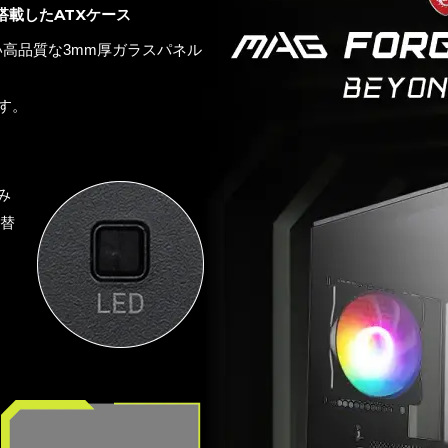
搭載したATXケース
の高い高品質な3mm厚ガラスパネル
す。
み
り替