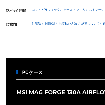
CPU
/
グラフィック
/
ケース
/
メモリ
/
ストレージ
[スペック詳細]
付属品
/
対応OS
/
お支払い方法
/
納期について
/
[ご案内]
PCケース
MSI MAG FORGE 130A AIRFL