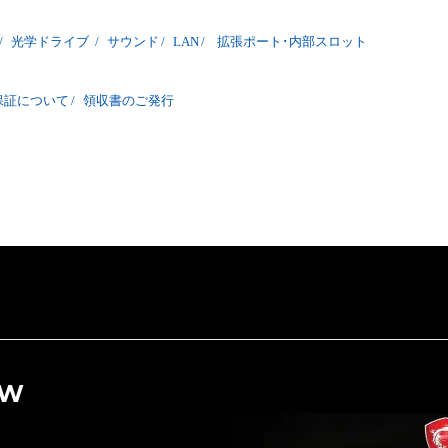
/
光学ドライブ
/
サウンド
/
LAN
/
拡張ポート･内部スロット
保証について
/
領収書のご発行
OW