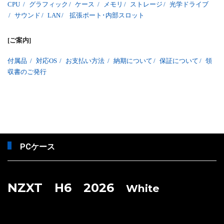
CPU
/
グラフィック
/
ケース
/
メモリ
/
ストレージ
/
光学ドライブ
/
サウンド
/
LAN
/
拡張ポート･内部スロット
[ご案内]
付属品
/
対応OS
/
お支払い方法
/
納期について
/
保証について
/
領
収書のご発行
PCケース
NZXT H6 2026
White