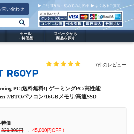
ご利用方法・初めてのお客様
よくあるご質問
お問い合わせ
セール
スペックから
・特価品
商品を探す
7件のレビュー
T R60YP
aming PC[送料無料!] ゲーミングPC/高性能
zen 7/BTOパソコン/16GBメモリ/高速SSD
ル特価
：
329,800円
→
45,000円OFF！