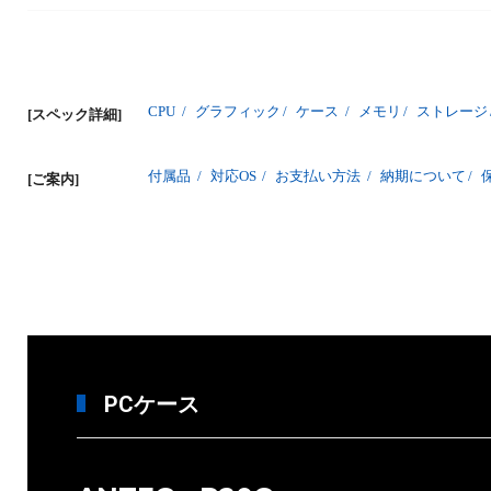
CPU
/
グラフィック
/
ケース
/
メモリ
/
ストレージ
[スペック詳細]
付属品
/
対応OS
/
お支払い方法
/
納期について
/
[ご案内]
PCケース