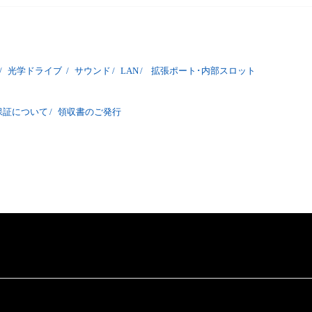
/
光学ドライブ
/
サウンド
/
LAN
/
拡張ポート･内部スロット
保証について
/
領収書のご発行