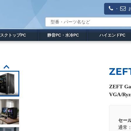
・
スクトップPC
静音PC・水冷PC
ハイエンドPC
ZEF
ZEFT G
VGA/Ry
セー
通常