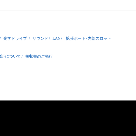
/
光学ドライブ
/
サウンド
/
LAN
/
拡張ポート･内部スロット
保証について
/
領収書のご発行