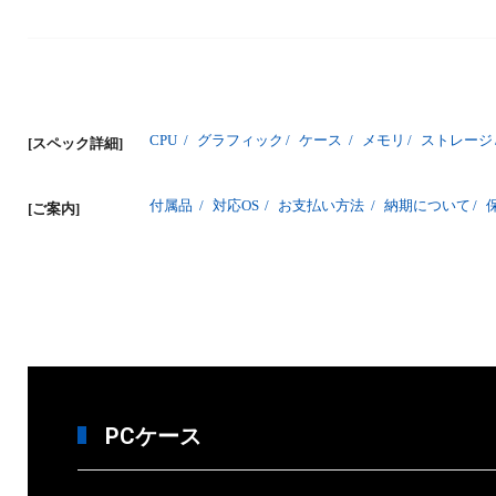
CPU
/
グラフィック
/
ケース
/
メモリ
/
ストレージ
[スペック詳細]
付属品
/
対応OS
/
お支払い方法
/
納期について
/
[ご案内]
PCケース