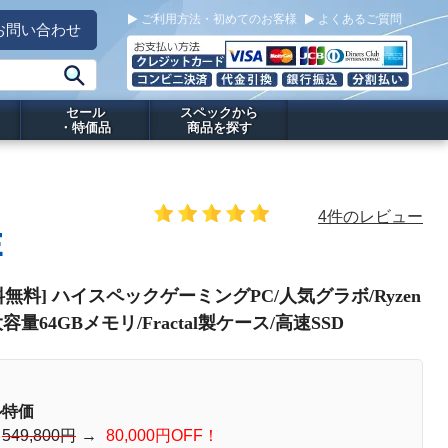
ご利用方法・初めてのお客様
よくあるご質問
お問い合わせ
セール
スペックから
・特価品
商品を探す
4件のレビュー
E
C[送料無料] ハイスペックゲーミングPC/人気グラボ/Ryzen
容量64GBメモリ/Fractal製ケース/高速SSD
ル特価
：
549,800円
→
80,000円OFF！