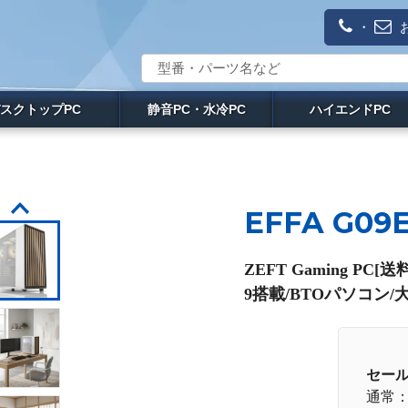
・
スクトップPC
静音PC・水冷PC
ハイエンドPC
EFFA G09
ZEFT Gaming P
9搭載/BTOパソコン/大
セー
通常