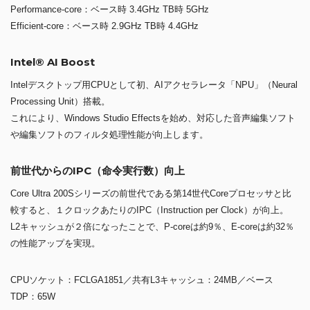
Performance-core：ベース時 3.4GHz TB時 5GHz
Efficient-core：ベース時 2.9GHz TB時 4.4GHz
Intel® AI Boost
Intelデスクトップ用CPUとして初、AIアクセラレータ「NPU」（Neural
Processing Unit）搭載。
これにより、Windows Studio Effectsを始め、対応した音声編集ソフト
や編集ソフトのフィルタ処理性能が向上します。
前世代からのIPC（命令実行数）向上
Core Ultra 200Sシリーズの前世代である第14世代Coreプロセッサと比
較すると、１クロックあたりのIPC（Instruction per Clock）が向上。
L2キャッシュが２倍になったことで、P-coreは約9％、E-coreは約32％
の性能アップを実現。
CPUソケット：FCLGA1851／共有L3キャッシュ：24MB／ベース
TDP：65W