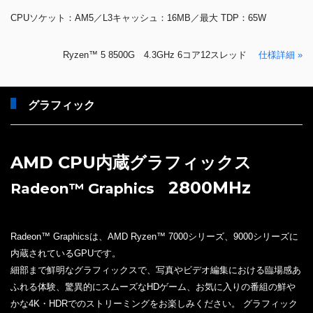
CPUソケット：AM5／L3キャッシュ：16MB／最大 TDP：65W
Ryzen™ 5 8500G 4.3GHz 6コア12スレッド
仕様詳細 »
グラフィック
AMD CPU内蔵グラフィックス
2800MHz
Radeon™ Graphics
Radeon™ Graphicsは、AMD Ryzen™ 7000シリーズ、9000シリーズに
内蔵されているGPUです。
細部まで鮮明なグラフィックスで、写真やビデオ編集における臨場感あ
ふれる体験、驚異的にスムーズなHDゲーム、お気に入りの番組の鮮や
かな4K・HDRでのストリーミングをお楽しみください。 グラフィック