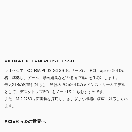
EXCERIA PLUS G3 SSDシリーズはPCIe® 4.0に対応し、転送速度はシ
ーケンシャルリードが最大5,000MB/s、シーケンシャルライトが最大
3,900MB/s。
ゲーム、動画編集などのさまざまな場面に耐えうるパフォーマンスを提
供します。
世界最大級のメモリおよびストレージメーカー
40年以上にわたり世界最先端のメモリおよびストレージテクノロジーを
生み出してきたマイクロン社。
Crucialの製品はすべて、マイクロンの高度な専門技術を有するエンジニ
アリングチームが開発し、クラス最高の品質と信頼性を保証していま
す。
片面実装のM.2 2280
EXCERIA PLUS G3 SSDシリーズのフォームファクターは、薄型軽量
のM.2 2280で片面実装を実現しており、デスクトップPCやノートPCな