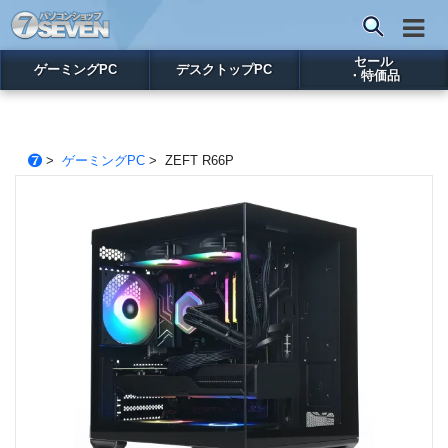
セール
ゲーミングPC
デスクトップPC
・特価品
>
ゲーミングPC
> ZEFT R66P