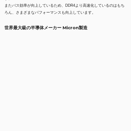
績と経験からパフォーマンスと信頼性に自信をもって提供できるメモリ
です。
搭載メモリ：Crucial製 DDR5-5600 32GB
仕様詳細 »
ストレージ
1TB SSD
PCIe M.2 SSD 1TB
KIOXIA製 EXCERIA PLUS G3シリーズ