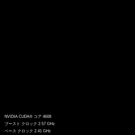
フルレイトレーシングに革新。
Blackwell RTXは、フルレイトレーシングと AI ベースのニ
ューラルグラフィックスに革新的なパフォーマンスを提供
するように設計されています。 GPU パフォーマンスのベ
ースラインが大幅に向上し、フルレイトレーシングとニュ
ーラルグラフィックスの転換点となります。
クリエイティブ活動を高速化します。
GeForce RTX 50 シリーズ GPUは、AI プロセッサによりゲームだけ
ではなく、ビデオ編集、3D レンダリング、グラフィックデザインに
おいても驚異的な性能を引き出します。
AI で性能が飛躍する『NVIDIA DLSS 4』
DLSS は AI を活用して性能を向上させ、遅延を削減し、グラフィッ
クスを強化するニューラルレンダリング技術です。
最先端の技術である DLSS 4は、GeForce RTX 50 シリーズ GPU と
第 5 世代 Tensor コアにより、新しいマルチフレーム生成、強化さ
れたレイ再構成と超解像度を実現します。