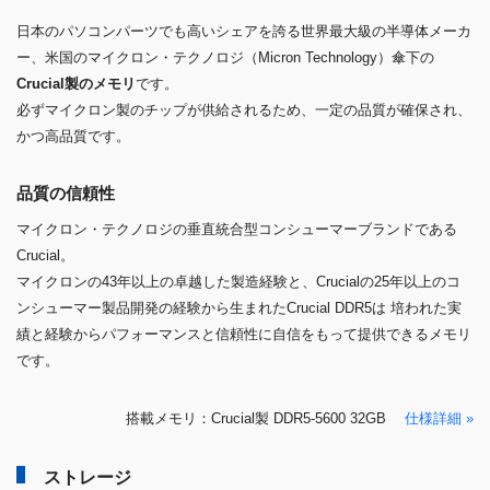
KIOXIA EXCERIA PLUS G3 SSD
キオクシアEXCERIA PLUS G3 SSDシリーズは、PCI Express® 4.0規
格に準拠し、ゲーム、動画編集などの場面で違いを生み出します。
最大2TBの容量に対応し、当社のPCIe® 4.0のメインストリームモデル