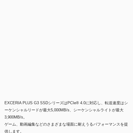
ど、様々な機器に接続が可能です。
マザーボードと直接接続するため、配線が無くスムーズにシステムをア
ップグレードできます。
PCIe® 4.0とNVMeTM 1.4に準拠
EXCERIA PLUS G3 SSDシリーズは、PCIe® 4.0とNVMeTM 1.4に準
拠。
フラッシュストレージの可能性を広げ、ゲーマーやコンテンツクリエイ
ター向けに、PCIe® 4.0対応のメインストリームモデルとしておすすめ
です。
3次元フラッシュメモリ「BiCS FLASH™」技術