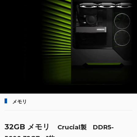
※メモリの外観は製造時期によって若干異なります
読み込みも、ファイル転送も、より速く
Crucial DDR5デスクトップメモリは、起動時にDDR4より50%多くのデ
ータ転送が可能となっており、読み込み時間、ファイル転送、ダウンロ
ード、リフレッシュレートが高速化され、ラグタイムも短くなっていま
す。
またバス効率が向上しているため、DDR4より高速化しているのはもち
ろん、さまざまなパフォーマンスも向上しています。
世界最大級の半導体メーカー Micron製造