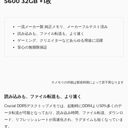
日本のパソコンパーツでも高いシェアを誇る世界最大級の半導体メーカ
ー、米国のマイクロン・テクノロジ（Micron Technology）傘下の
Crucial製のメモリ
です。
必ずマイクロン製のチップが供給されるため、一定の品質が確保され、
かつ高品質です。
品質の信頼性
マイクロン・テクノロジの垂直統合型コンシューマーブランドである
Crucial。
マイクロンの43年以上の卓越した製造経験と、Crucialの25年以上のコ
ンシューマー製品開発の経験から生まれたCrucial DDR5は 培われた実