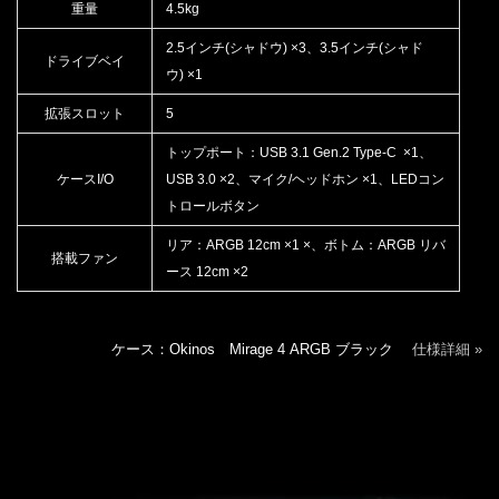
重量
4.5kg
2.5インチ(シャドウ) ×3、3.5インチ(シャド
ドライブベイ
ウ) ×1
拡張スロット
5
トップポート：USB 3.1 Gen.2 Type-C ×1、
ケースI/O
USB 3.0 ×2、マイク/ヘッドホン ×1、LEDコン
トロールボタン
リア：ARGB 12cm ×1 ×、ボトム：ARGB リバ
搭載ファン
ース 12cm ×2
ケース：Okinos Mirage 4 ARGB ブラック
仕様詳細 »