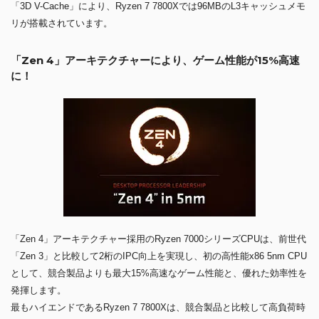
に！
「Zen 4」アーキテクチャー採用のRyzen 7000シリーズCPUは、前世代
「Zen 3」と比較して2桁のIPC向上を実現し、初の高性能x86 5nm CPU
として、競合製品よりも最大15%高速なゲーム性能と、優れた効率性を
発揮します。
最もハイエンドであるRyzen 7 7800Xは、競合製品と比較して高負荷時
に最大47%効率が向上します。
CPUソケット：AM5／L3キャッシュ：96MB／デフォルトTDP：120W