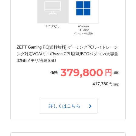
モニタなし
Windows
11Home
インストール済み
ZEFT Gaming PC[送料無料] ゲーミングPC/レイトレーシ
ング対応VGA/ミニ/Ryzen CPU搭載/BTOパソコン/大容量
32GBメモリ/高速SSD
379,800
円
価格
(税抜)
417,780円
(税込)
詳しくはこちら