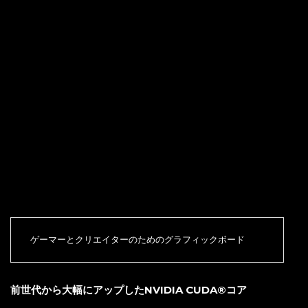
NVIDIA CUDA® コア 4608
ブースト クロック 2.57 GHz
ベース クロック 2.41 GHz
NVIDIA Blackwell RTX アーキテクチャ
ニューラル レンダリング用に構築および最適化されています。次世
代のニューラル レンダリングを高速化するために特別に設計された
新しいエンジンと機能、膨大な処理能力を備えています。