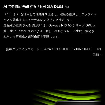
メモリ
32GB メモリ
Crucial製 DDR5-
5600 32GB ×1枚
一流メーカー製 純正メモリ、メーカーフルテスト済み
読み込みも、ファイル転送も、より速く
ゲーミング、クリエイターなどあらゆる用途に活躍
安心の無期限保証