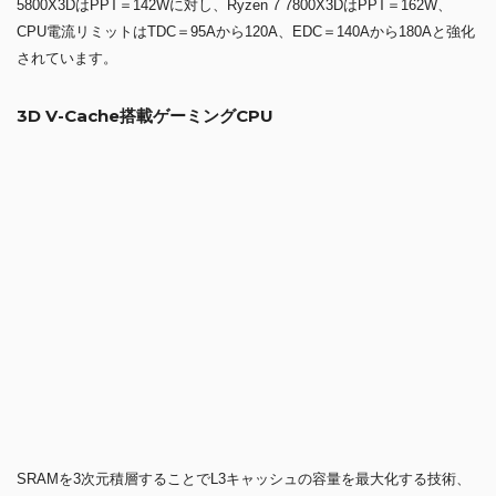
5800X3DはPPT＝142Wに対し、Ryzen 7 7800X3DはPPT＝162W、
CPU電流リミットはTDC＝95Aから120A、EDC＝140Aから180Aと強化
されています。
3D V-Cache搭載ゲーミングCPU
SRAMを3次元積層することでL3キャッシュの容量を最大化する技術、
「3D V-Cache」により、Ryzen 7 7800Xでは96MBのL3キャッシュメモ
リが搭載されています。
「Zen 4」アーキテクチャーにより、ゲーム性能が15%高速