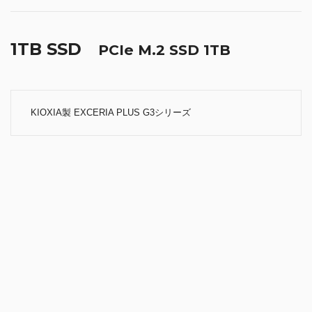
として、デスクトップPCにもノートPCにもおすすめです。
また、M.2 2280片面実装を採用し、さまざまな機器に幅広く対応してい
ます。
PCIe® 4.0の世界へ