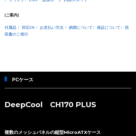
[ご案内]
付属品
/
対応OS
/
お支払い方法
/
納期について
/
保証について
/
領
収書のご発行
PCケース
DeepCool CH170 PLUS
複数のメッシュパネルの縦型MicroATXケース