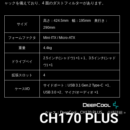
ャックを備えており、4 面のダストフィルターがあります。
高さ：424.5mm 幅：195mm 奥行き：
サイズ
290mm
フォームファクタ
Mini-ITX / Micro-ATX
重量
4.4kg
2.5インチ(シャドウ) ×1＋1、3.5インチ(シャド
ドライブベイ
ウ) ×1
拡張スロット
4
サイドポート：USB 3.1 Gen.2 Type-C ×1、
ケースI/O
USB 3.0 ×2、マイク/オーディオ ×1
ケース：DeepCool CH170 PLUS
仕様詳細 »