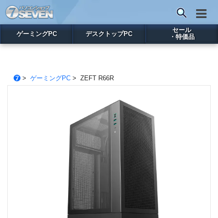
セール
ゲーミングPC
デスクトップPC
・特価品
>
ゲーミングPC
> ZEFT R66R