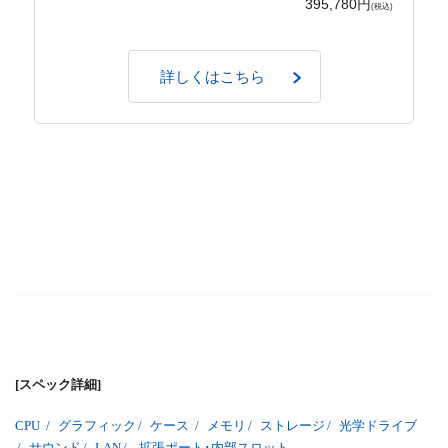
395,780円
(税込)
詳しくはこちら
[スペック詳細]
CPU
/
グラフィック
/
ケース
/
メモリ
/
ストレージ
/
光学ドライブ
/
サウンド
/
LAN
/
拡張ポート･内部スロット