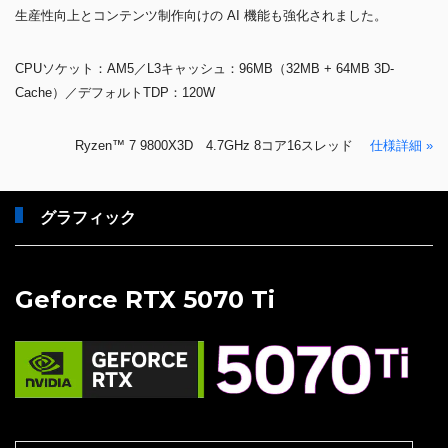
生産性向上とコンテンツ制作向けの AI 機能も強化されました。
CPUソケット：AM5／L3キャッシュ：96MB（32MB + 64MB 3D-
Cache）／デフォルトTDP：120W
Ryzen™ 7 9800X3D 4.7GHz 8コア16スレッド
仕様詳細 »
グラフィック
Geforce RTX 5070 Ti