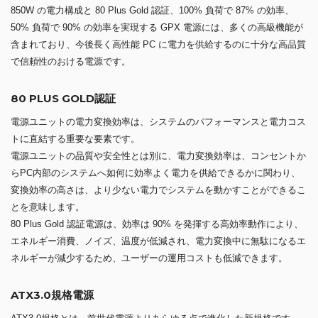
850W の電力構成と 80 Plus Gold 認証、100% 負荷で 87% の効率、
50% 負荷で 90% の効率を実現する GPX 電源には、多くの高級機能が
含まれており、今後長く高性能 PC に電力を供給するのに十分な高品質
で信頼性のおける電源です。
80 PLUS GOLD認証
電源ユニットの電力変換効率は、システムのパフォーマンスと電力コス
トに直結する重要な要素です。
電源ユニットの品質や安全性とは別に、電力変換効率は、コンセントか
らPC内部のシステムへ如何に効率よく電力を供給できるかに関わり、
変換効率の高さは、より少ない電力でシステムを動かすことができるこ
とを意味します。
80 Plus Gold 認証電源は、効率は 90% を発揮する高効率動作により、
エネルギー消費、ノイズ、温度が低減され、電力変換中に無駄になるエ
ネルギーが減少するため、ユーザーの運用コストも低減できます。
ATX3.0規格電源