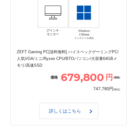
27インチ
Windows
モニター
11Home
インストール済み
ZEFT Gaming PC[送料無料] ハイスペックゲーミングPC/
人気VGA/ミニ/Ryzen CPU/BTOパソコン/大容量64GBメ
モリ/高速SSD
679,800
円
価格
(税抜)
747,780円
(税込)
詳しくはこちら