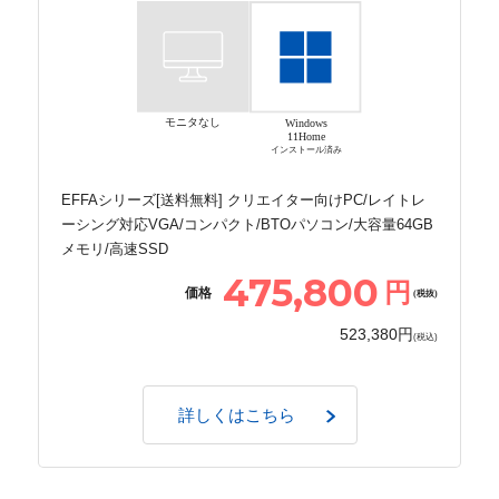
モニタなし
Windows
11Home
インストール済み
EFFAシリーズ[送料無料] クリエイター向けPC/レイトレ
ーシング対応VGA/コンパクト/BTOパソコン/大容量64GB
メモリ/高速SSD
475,800
円
価格
(税抜)
523,380円
(税込)
詳しくはこちら