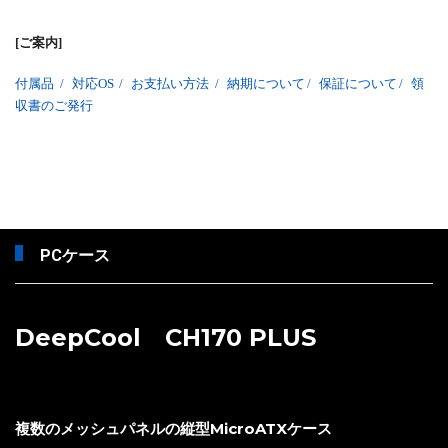
[ご案内]
付属品
/
対応OS
/
お支払い方法
/
納期について
/
保証について
/
領
収書のご発行
PCケース
DeepCool CH170 PLUS
複数のメッシュパネルの縦型MicroATXケース