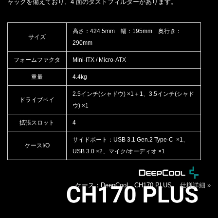
ャックを備えており、4 面のダストフィルターがあります。
高さ：424.5mm 幅：195mm 奥行き：
サイズ
290mm
フォームファクタ
Mini-ITX / Micro-ATX
重量
4.4kg
2.5インチ(シャドウ) ×1＋1、3.5インチ(シャド
ドライブベイ
ウ) ×1
拡張スロット
4
サイドポート：USB 3.1 Gen.2 Type-C ×1、
ケースI/O
USB 3.0 ×2、マイク/オーディオ ×1
ケース：DeepCool CH170 PLUS
仕様詳細 »