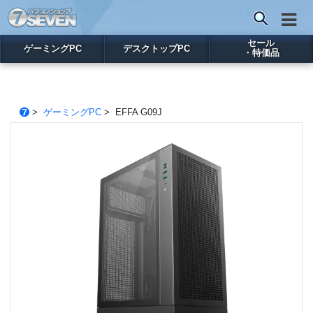
セール
ゲーミングPC
デスクトップPC
・特価品
>
ゲーミングPC
> EFFA G09J