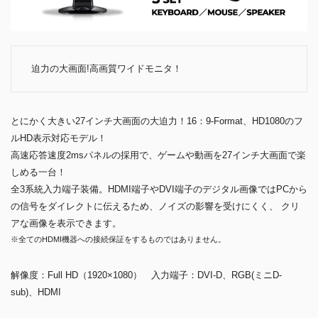
迫力の大画面!高画質ワイドモニタ！
とにかく大きい27インチ大画面の大迫力！16：9-Format、HD1080のフ
ルHD表示対応モデル！
高速応答速度2msパネルの採用で、ゲームや動画を27インチ大画面で楽
しめる一台！
全3系統入力端子装備。HDMI端子やDVI端子のデジタル画像ではPCから
の信号をダイレクトに伝えるため、ノイズの影響を受けにくく、 クリ
アな画像を表示できます。
※全てのHDMI機器への接続保証をするものではありません。
解像度：Full HD（1920×1080） 入力端子：DVI-D、RGB(ミニD-
sub)、HDMI