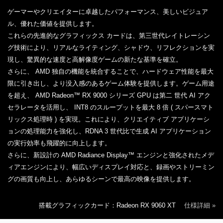
ゲーマーやクリエイターに卓越したパフォーマンス、美しいビジュア
ル、優れた価値を提供します。
これらの先進的なグラフィックス カードは、第三世代レイトレーシン
グ技術により、リアルなライティング、シャドウ、リフレクションを実
現し、驚異的な速度と高解像度ゲームの新たな基準を確立。
さらに、 AMD 独自の機能を統合することで、ハードウェア性能を最大
限に引き出し、より没入感のあるゲーム体験を提供します。ゲーム用途
を超え、 AMD Radeon™ RX 9000 シリーズ GPU は第二 世代 AI アク
セラレータを活用し、 INT8 のスループットを最大 8 倍 ( スパースマト
リックス処理時 ) を実現。これにより、クリエイティブ アプリケーシ
ョンの処理能力を強化し、RDNA 3 世代比で生成 AI アプリケーション
の実行効率も飛躍的に向上します。
さらに、新設計の AMD Radiance Display™ エンジンと強化されたメデ
ィアエンジンにより、幅広いディスプレイ対応と、録画やストリーミン
グの画質も向上し、あらゆるシーンで最高の映像を提供します。
搭載グラフィックカード：Radeon RX 9060 XT
仕様詳細 »