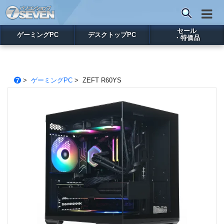
セール
ゲーミングPC
デスクトップPC
・特価品
>
ゲーミングPC
> ZEFT R60YS