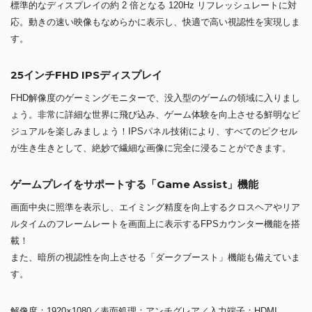
標準的なディスプレイの約 2 倍となる 120Hz リフレッシュレートに対
応。動きの速い映像もなめらかに表示し、快適で高い視認性を実現しま
す。
25インチFHD IPSディスプレイ
FHD解像度のゲーミングモニターで、没入型のゲームの領域に入りまし
ょう。非常に詳細な世界に飛び込み、ゲーム体験を向上させる鮮明なビ
ジュアルを楽しみましょう！IPSパネル技術により、すべてのピクセル
が生き生きとして、絶妙で繊細な画像に完全に浸ることができます。
ゲームプレイをサポートする「Game Assist」機能
画面中央に照準を表示し、エイミング精度を向上するクロスヘアやリア
ルタイムのフレームレートを画面上に表示するFPSカウンター機能を搭
載！
また、暗所の視認性を向上させる「ダークブースト」機能も備えていま
す。
解像度：1920×1080／表面処理：アンチグレア／入力端子：HDMI