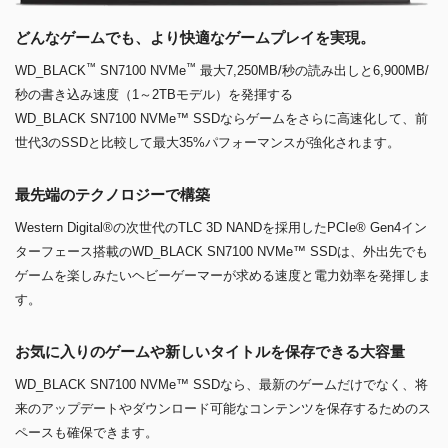
どんなゲームでも、より快適なゲームプレイを実現。
™
™
WD_BLACK
SN7100 NVMe
最大7,250MB/秒の読み出しと6,900MB/
秒の書き込み速度（1～2TBモデル）を発揮する
WD_BLACK SN7100 NVMe™ SSDならゲームをさらに高速化して、前
世代3のSSDと比較して最大35%パフォーマンスが強化されます。
最先端のテクノロジーで構築
Western Digital®の次世代のTLC 3D NANDを採用したPCIe® Gen4イン
ターフェース搭載のWD_BLACK SN7100 NVMe™ SSDは、外出先でも
ゲームを楽しみたいヘビーゲーマーが求める速度と電力効率を発揮しま
す。
お気に入りのゲームや新しいタイトルを保存できる大容量
WD_BLACK SN7100 NVMe™ SSDなら、最新のゲームだけでなく、将
来のアップデートやダウンロード可能なコンテンツを保存するためのス
ペースも確保できます。