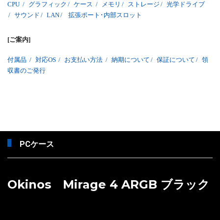
CPU
/
グラフィック
/
ケース
/
メモリ
/
ストレージ
/
光学ドライブ
/
サウンド
/
LAN
/
拡張ポート･内部スロット
[ご案内]
付属品
/
対応OS
/
お支払い方法
/
納期について
/
保証について
/
領
収書のご発行
PCケース
Okinos Mirage 4 ARGB ブラック