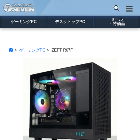
セール
ゲーミングPC
デスクトップPC
・特価品
>
ゲーミングPC
> ZEFT R67F