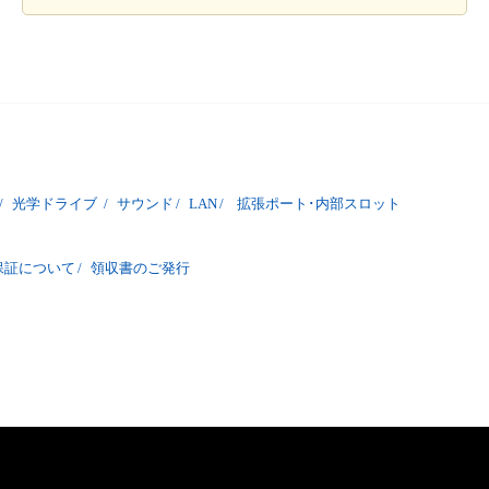
/
光学ドライブ
/
サウンド
/
LAN
/
拡張ポート･内部スロット
保証について
/
領収書のご発行