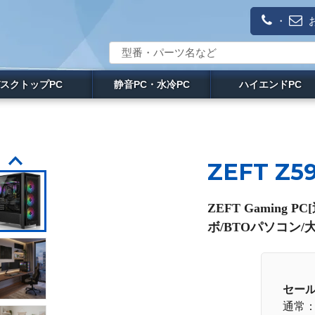
・
スクトップPC
静音PC・水冷PC
ハイエンドPC
ZEFT Z5
ZEFT Gaming
ボ/BTOパソコン/大
セー
通常