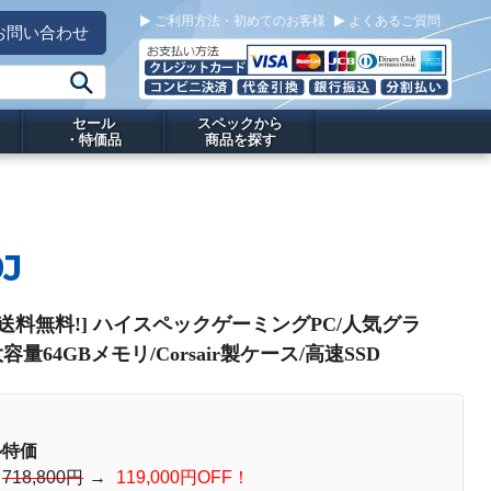
ご利用方法・初めてのお客様
よくあるご質問
お問い合わせ
セール
スペックから
・特価品
商品を探す
9J
 PC[送料無料!] ハイスペックゲーミングPC/人気グラ
容量64GBメモリ/Corsair製ケース/高速SSD
ル特価
：
718,800円
→
119,000円OFF！