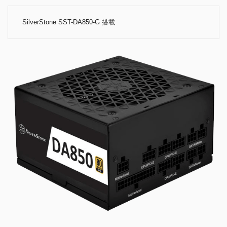
80PLUS Gold認証を取得している高コストパフォーマンス電源。奥行き
も140mmとコンパクトで扱いやすいサイズです。
奥行140ｍｍというコンパクト設計によって簡単に取り付け可能
厳格な ±3 %電圧制御および低リップル&ノイズ
40 ℃動作温度での連続出力
80 PLUS Gold仕様による高効率
日本製電解コンデンサ
クラスをリードするシングル+12Vレール
最小18dBAの静音120mmファン
搭載電源：SilverStone SST-DA850-G
仕様詳細 »