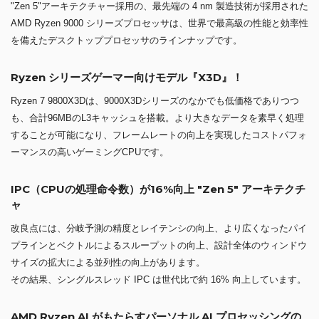
"Zen 5"アーキテクチャー採用の、最先端の 4 nm 製造技術が採用された
AMD Ryzen 9000 シリーズプロセッサは、世界で最高級の性能と効率性
を備えたデスクトッププロセッサのラインナップです。
Ryzen シリーズゲーマー向けモデル『X3D』！
Ryzen 7 9800X3Dは、9000X3Dシリーズのなかでも低価格でありつつ
も、合計96MBのL3キャッシュを搭載。より大きなデータを素早く処理
することが可能になり、フレームレートの向上を実現したコストパフォ
ーマンスの高いゲーミングCPUです。
IPC（CPUの処理命令数）が16%向上 "Zen 5" アーキテクチ
ャ
改良点には、分岐予測の精度とレイテンシの向上、より広くなったパイ
プラインとベクトルによるスループットの向上、設計全体のウィンドウ
サイズの拡大による並列性の向上があります。
その結果、シングルスレッド IPC は世代比で約 16% 向上しています。
AMD Ryzen AI がもたらすパーソナル AI プロセッシングの