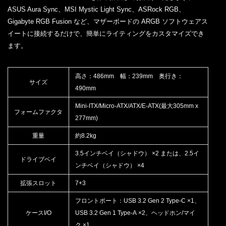
ASUS Aura Sync、MSI Mystic Light Sync、ASRock RGB、
Gigabyte RGB Fusion など、マザーボードの ARGB ソフトウェアス
イートに接続するだけで、簡単にライティングをカスタマイズでき
ます。
高さ：486mm 幅：239mm 奥行き：
サイズ
490mm
Mini-ITX/Micro-ATX/ATX/E-ATX(最大305mm x
フォームファクタ
277mm)
重量
約8.2kg
3.5インチベイ（シャドウ） ×2 または、2.5イ
ドライブベイ
ンチベイ（シャドウ） ×4
拡張スロット
7+3
フロントポート：USB 3.2 Gen 2 Type-C ×1、
ケースI/O
USB 3.2 Gen 1 Type-A ×2、ヘッドホン/マイ
ク ×1