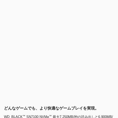
どんなゲームでも、より快適なゲームプレイを実現。
™
™
WD_BLACK
SN7100 NVMe
最大7,250MB/秒の読み出しと6,900MB/
秒の書き込み速度（1～2TBモデル）を発揮する
WD_BLACK SN7100 NVMe™ SSDならゲームをさらに高速化して、前
世代3のSSDと比較して最大35%パフォーマンスが強化されます。
最先端のテクノロジーで構築
Western Digital®の次世代のTLC 3D NANDを採用したPCIe® Gen4イン
ターフェース搭載のWD_BLACK SN7100 NVMe™ SSDは、外出先でも
ゲームを楽しみたいヘビーゲーマーが求める速度と電力効率を発揮しま
す。
お気に入りのゲームや新しいタイトルを保存できる大容量