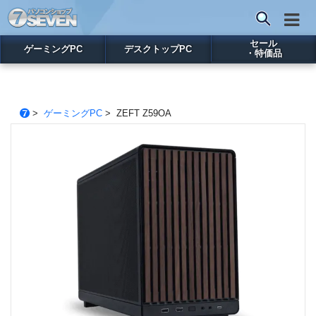
セール
ゲーミングPC
デスクトップPC
・特価品
>
ゲーミングPC
> ZEFT Z59OA