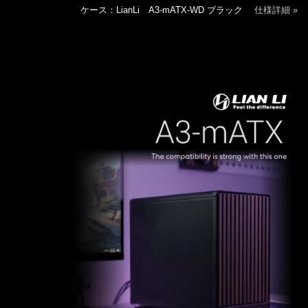
ケース：LianLi A3-mATX-WD ブラック
仕様詳細 »