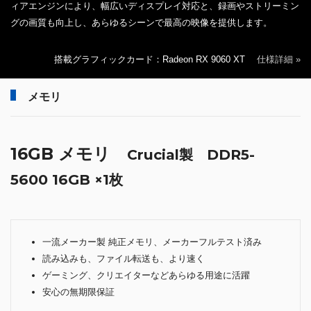
ィアエンジンにより、幅広いディスプレイ対応と、録画やストリーミン
グの画質も向上し、あらゆるシーンで最高の映像を提供します。
搭載グラフィックカード：Radeon RX 9060 XT
仕様詳細 »
メモリ
16GB メモリ
Crucial製 DDR5-
5600 16GB ×1枚
一流メーカー製 純正メモリ、メーカーフルテスト済み
読み込みも、ファイル転送も、より速く
ゲーミング、クリエイターなどあらゆる用途に活躍
安心の無期限保証