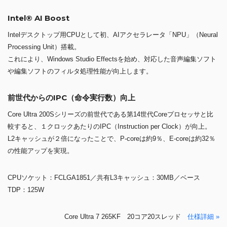
Intel® AI Boost
Intelデスクトップ用CPUとして初、AIアクセラレータ「NPU」（Neural
Processing Unit）搭載。
これにより、Windows Studio Effectsを始め、対応した音声編集ソフト
や編集ソフトのフィルタ処理性能が向上します。
前世代からのIPC（命令実行数）向上
Core Ultra 200Sシリーズの前世代である第14世代Coreプロセッサと比
較すると、１クロックあたりのIPC（Instruction per Clock）が向上。
L2キャッシュが２倍になったことで、P-coreは約9％、E-coreは約32％
の性能アップを実現。
CPUソケット：FCLGA1851／共有L3キャッシュ：30MB／ベース
TDP：125W
Core Ultra 7 265KF 20コア20スレッド
仕様詳細 »