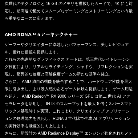
次世代のテクノロジと 16 GB のメモリを搭載したカードで、4K にも対
応し、超高速で極めてスムーズなゲーミングとストリーミングという最
も重要なニーズに応えます。
AMD RDNA™ 4アーキテクチャー
ゲーマーやクリエイターに卓越したパフォーマンス、美しいビジュア
ル、優れた価値を提供します。
これらの先進的なグラフィックス カードは、第三世代レイトレーシン
グ技術により、リアルなライティング、シャドウ、リフレクションを実
現し、驚異的な速度と高解像度ゲームの新たな基準を確立。
さらに、 AMD 独自の機能を統合することで、ハードウェア性能を最大
限に引き出し、より没入感のあるゲーム体験を提供します。ゲーム用途
を超え、 AMD Radeon™ RX 9000 シリーズ GPU は第二 世代 AI アク
セラレータを活用し、 INT8 のスループットを最大 8 倍 ( スパースマト
リックス処理時 ) を実現。これにより、クリエイティブ アプリケーシ
ョンの処理能力を強化し、RDNA 3 世代比で生成 AI アプリケーション
の実行効率も飛躍的に向上します。
さらに、新設計の AMD Radiance Display™ エンジンと強化されたメデ