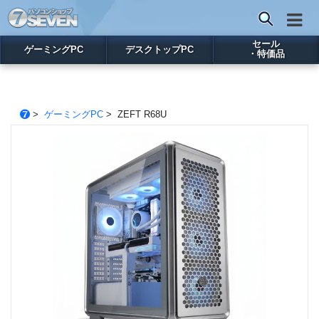
セール
ゲーミングPC
デスクトップPC
・特価品
>
ゲーミングPC
> ZEFT R68U