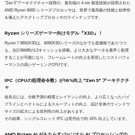
"Zen 5"アーキテクチャー採用の、最先端の 4 nm 製造技術が採用された
AMD Ryzen 9000 シリーズプロセッサは、世界で最高級の性能と効率性
を備えたデスクトッププロセッサのラインナップです。
Ryzen シリーズゲーマー向けモデル『X3D』！
Ryzen 7 9850X3Dは、9000X3Dシリーズのなかでも低価格でありつつ
も、合計96MBのL3キャッシュを搭載。より大きなデータを素早く処理
することが可能になり、フレームレートの向上を実現したコストパフォ
ーマンスの高いゲーミングCPUです。
IPC（CPUの処理命令数）が16%向上 "Zen 5" アーキテクチ
ャ
改良点には、分岐予測の精度とレイテンシの向上、より広くなったパイ
プラインとベクトルによるスループットの向上、設計全体のウィンドウ
サイズの拡大による並列性の向上があります。
その結果、シングルスレッド IPC は世代比で約 16% 向上しています。
AMD Ryzen AI がもたらすパーソナル AI プロセッシングの