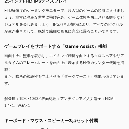
25インチFHD IPSディスプレイ
FHD解像度のゲーミングモニターで、没入型のゲームの領域に入りまし
ょう。非常に詳細な世界に飛び込み、ゲーム体験を向上させる鮮明なビ
ジュアルを楽しみましょう！IPSパネル技術により、すべてのピクセル
が生き生きとして、絶妙で繊細な画像に完全に浸ることができます。
ゲームプレイをサポートする「Game Assist」機能
画面中央に照準を表示し、エイミング精度を向上するクロスヘアやリア
ルタイムのフレームレートを画面上に表示するFPSカウンター機能を搭
載！
また、暗所の視認性を向上させる「ダークブースト」機能も備えていま
す。
解像度：1920×1080／表面処理：アンチグレア／入力端子：HDMI
1.4×1、VGA×1
キーボード・マウス・スピーカー3点セット付属