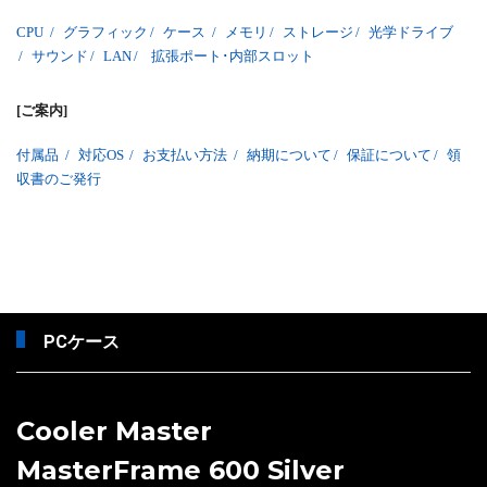
CPU
/
グラフィック
/
ケース
/
メモリ
/
ストレージ
/
光学ドライブ
/
サウンド
/
LAN
/
拡張ポート･内部スロット
[ご案内]
付属品
/
対応OS
/
お支払い方法
/
納期について
/
保証について
/
領
収書のご発行
PCケース
Cooler Master
MasterFrame 600 Silver