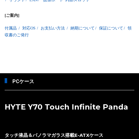
[ご案内]
付属品
/
対応OS
/
お支払い方法
/
納期について
/
保証について
/
領
収書のご発行
PCケース
HYTE Y70 Touch Infinite Panda
タッチ液晶＆パノラマガラス搭載E-ATXケース