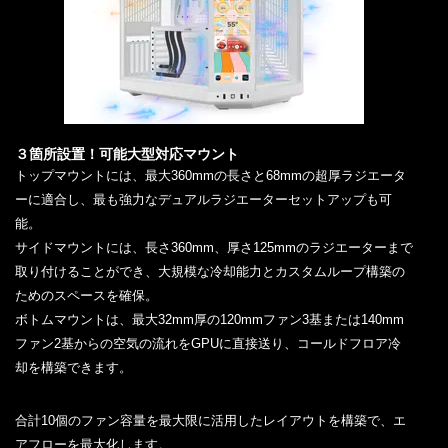
３箇所設置！可能大型対応マウント
トップマウントには、最大360mmの長さと68mmの超厚ラジエータ
ーに適合し、最も強力なデュアルラジエーターセットアップも可
能。
サイドマウントには、長さ360mm、厚さ125mmのラジエーターまで
取り付けることができ、大規模な冷却能力とカスタムループ構築の
ためのスペースを確保。
ボトムマウントは、最大32mm厚の120mmファン3基または140mm
ファン2基からの空気の流れをGPUに直接送り、コールドフロア冷
却を構築できます。
合計10個のファン容量を最大限に活用したレイアウトを構築で、エ
アフローを最大化します。