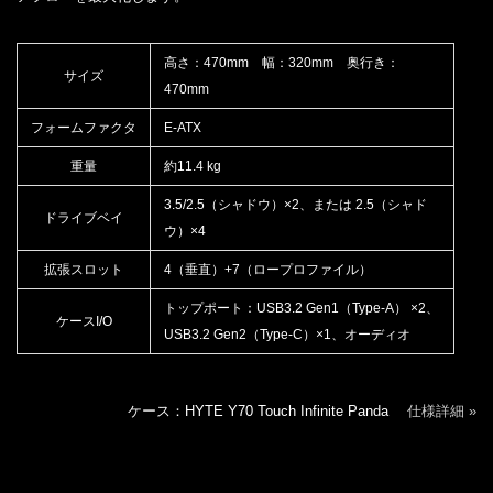
高さ：470mm 幅：320mm 奥行き：
サイズ
470mm
フォームファクタ
E-ATX
重量
約11.4 kg
3.5/2.5（シャドウ）×2、または 2.5（シャド
ドライブベイ
ウ）×4
拡張スロット
4（垂直）+7（ロープロファイル）
トップポート：USB3.2 Gen1（Type-A） ×2、
ケースI/O
USB3.2 Gen2（Type-C）×1、オーディオ
ケース：HYTE Y70 Touch Infinite Panda
仕様詳細 »