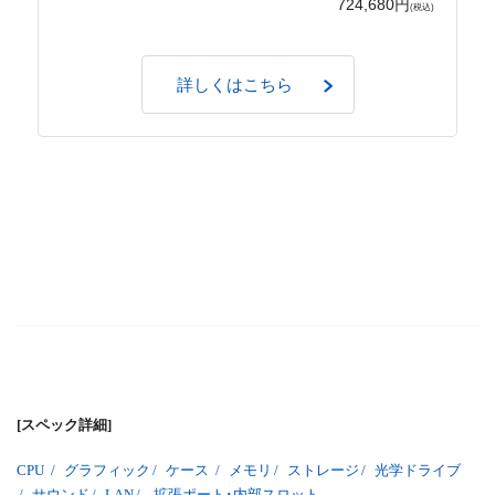
724,680円
(税込)
詳しくはこちら
[スペック詳細]
CPU
/
グラフィック
/
ケース
/
メモリ
/
ストレージ
/
光学ドライブ
/
サウンド
/
LAN
/
拡張ポート･内部スロット