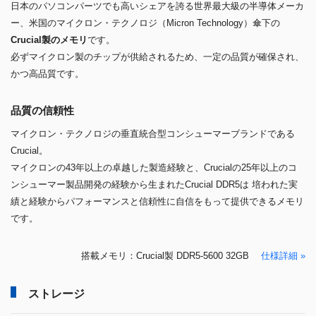
日本のパソコンパーツでも高いシェアを誇る世界最大級の半導体メーカ
ー、米国のマイクロン・テクノロジ（Micron Technology）傘下の
Crucial製のメモリ
です。
必ずマイクロン製のチップが供給されるため、一定の品質が確保され、
かつ高品質です。
品質の信頼性
マイクロン・テクノロジの垂直統合型コンシューマーブランドである
Crucial。
マイクロンの43年以上の卓越した製造経験と、Crucialの25年以上のコ
ンシューマー製品開発の経験から生まれたCrucial DDR5は 培われた実
績と経験からパフォーマンスと信頼性に自信をもって提供できるメモリ
です。
搭載メモリ：Crucial製 DDR5-5600 32GB
仕様詳細 »
ストレージ