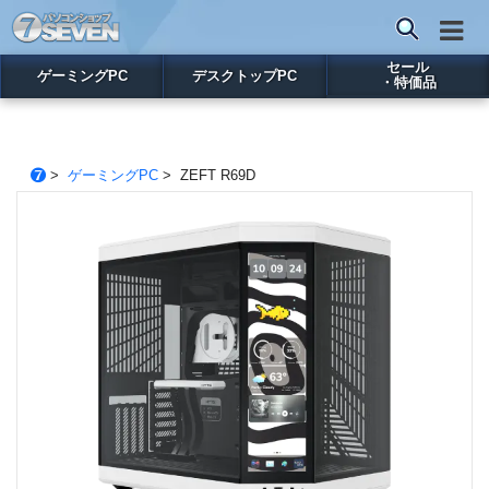
セール
ゲーミングPC
デスクトップPC
・特価品
>
ゲーミングPC
> ZEFT R69D