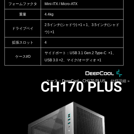
フォームファクタ
Mini-ITX / Micro-ATX
重量
4.4kg
2.5インチ(シャドウ) ×1＋1、3.5インチ(シャド
ドライブベイ
ウ) ×1
拡張スロット
4
サイドポート：USB 3.1 Gen.2 Type-C ×1、
ケースI/O
USB 3.0 ×2、マイク/オーディオ ×1
ケース：DeepCool CH170 PLUS
仕様詳細 »