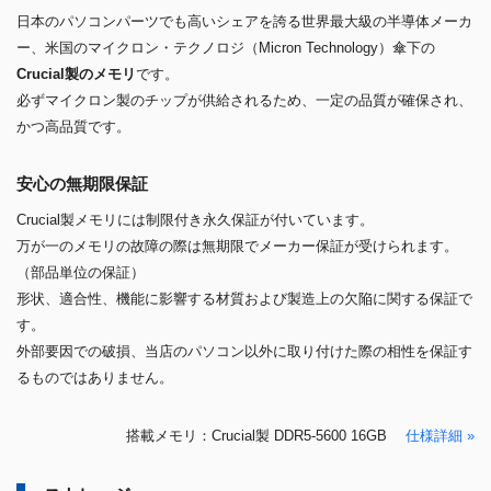
日本のパソコンパーツでも高いシェアを誇る世界最大級の半導体メーカ
ー、米国のマイクロン・テクノロジ（Micron Technology）傘下の
Crucial製のメモリ
です。
必ずマイクロン製のチップが供給されるため、一定の品質が確保され、
かつ高品質です。
安心の無期限保証
Crucial製メモリには制限付き永久保証が付いています。
万が一のメモリの故障の際は無期限でメーカー保証が受けられます。
（部品単位の保証）
形状、適合性、機能に影響する材質および製造上の欠陥に関する保証で
す。
外部要因での破損、当店のパソコン以外に取り付けた際の相性を保証す
るものではありません。
搭載メモリ：Crucial製 DDR5-5600 16GB
仕様詳細 »