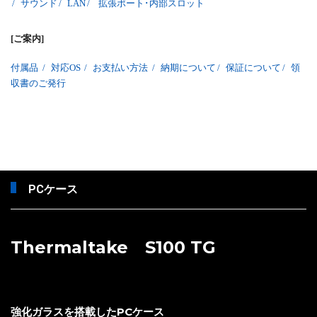
/
サウンド
/
LAN
/
拡張ポート･内部スロット
[ご案内]
付属品
/
対応OS
/
お支払い方法
/
納期について
/
保証について
/
領
収書のご発行
PCケース
Thermaltake S100 TG
強化ガラスを搭載したPCケース