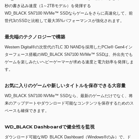
秒の書き込み速度（1～2TBモデル）を発揮する
WD_BLACK SN7100 NVMe™ SSDならゲームをさらに高速化して、前
世代3のSSDと比較して最大35%パフォーマンスが強化されます。
最先端のテクノロジーで構築
Western Digital®の次世代のTLC 3D NANDを採用したPCIe® Gen4イン
ターフェース搭載のWD_BLACK SN7100 NVMe™ SSDは、外出先でも
ゲームを楽しみたいヘビーゲーマーが求める速度と電力効率を発揮しま
す。
お気に入りのゲームや新しいタイトルを保存できる大容量
WD_BLACK SN7100 NVMe™ SSDなら、最新のゲームだけでなく、将
来のアップデートやダウンロード可能なコンテンツを保存するためのス
ペースも確保できます。
WD_BLACK Dashboardで健全性を監視
ダウンロード可能なWD_BLACK Dashboard（Windows®のみ）で、ド