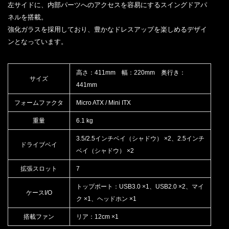
左サイドに、内部パーツへのアクセスを容易にするスイングドアパ
ネルを搭載。
強化ガラスを採用しており、豊かなドレスアップを楽しめるデザイ
ンとなっています。
高さ：411mm 幅：220mm 奥行き：
サイズ
441mm
フォームファクタ
Micro ATX / Mini ITX
重量
6.1 kg
3.5/2.5インチベイ（シャドウ） ×2、2.5インチ
ドライブベイ
ベイ（シャドウ） ×2
拡張スロット
7
トップポート：USB3.0 ×1、USB2.0 ×2、マイ
ケースI/O
ク ×1、ヘッドホン ×1
搭載ファン
リア：12cm ×1