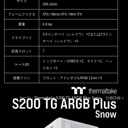
サイズ
395.3mm
フォームファクタ
ATX / Micro ATX / Mini ITX
重量
4.9 kg
3.5インチベイ（シャドウ） ×2または2.5イン
ドライブベイ
チベイ（シャドウ） ×3
拡張スロット
7
トップポート：USB3.0 ×2、マイク ×1、ヘッ
ケースI/O
ドホン ×1
搭載ファン
フロント：アドレサブルRGB 12cm ×3
ケース：Thermaltake S200 TG ARGB Plus Snow
仕様詳細 »