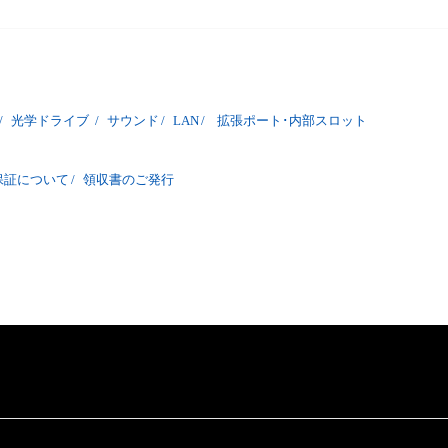
/
光学ドライブ
/
サウンド
/
LAN
/
拡張ポート･内部スロット
保証について
/
領収書のご発行