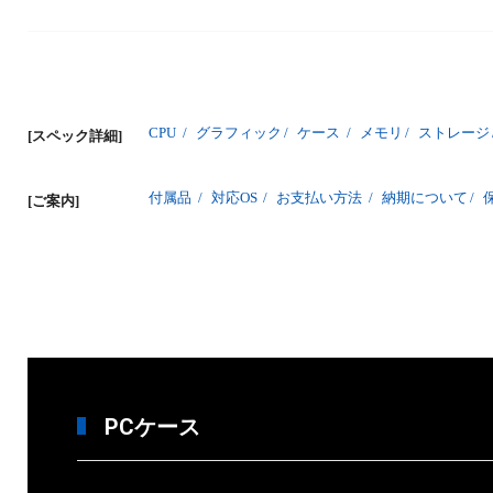
CPU
/
グラフィック
/
ケース
/
メモリ
/
ストレージ
[スペック詳細]
付属品
/
対応OS
/
お支払い方法
/
納期について
/
[ご案内]
PCケース