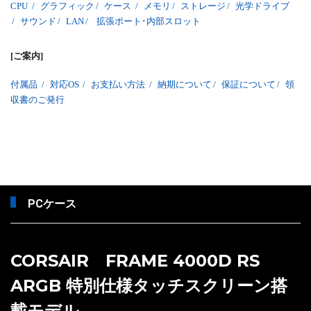
CPU
/
グラフィック
/
ケース
/
メモリ
/
ストレージ
/
光学ドライブ
/
サウンド
/
LAN
/
拡張ポート･内部スロット
[ご案内]
付属品
/
対応OS
/
お支払い方法
/
納期について
/
保証について
/
領
収書のご発行
PCケース
CORSAIR FRAME 4000D RS
ARGB 特別仕様タッチスクリーン搭
載モデル