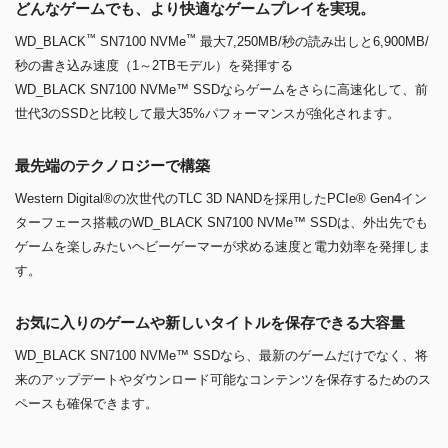
どんなゲームでも、より快適なゲームプレイを実現。
™
™
WD_BLACK
SN7100 NVMe
最大7,250MB/秒の読み出しと6,900MB/
秒の書き込み速度（1～2TBモデル）を発揮する
WD_BLACK SN7100 NVMe™ SSDならゲームをさらに高速化して、前
世代3のSSDと比較して最大35%パフォーマンスが強化されます。
最先端のテクノロジーで構築
Western Digital®の次世代のTLC 3D NANDを採用したPCIe® Gen4イン
ターフェース搭載のWD_BLACK SN7100 NVMe™ SSDは、外出先でも
ゲームを楽しみたいヘビーゲーマーが求める速度と電力効率を発揮しま
す。
お気に入りのゲームや新しいタイトルを保存できる大容量
WD_BLACK SN7100 NVMe™ SSDなら、最新のゲームだけでなく、将
来のアップデートやダウンロード可能なコンテンツを保存するためのス
ペースも確保できます。