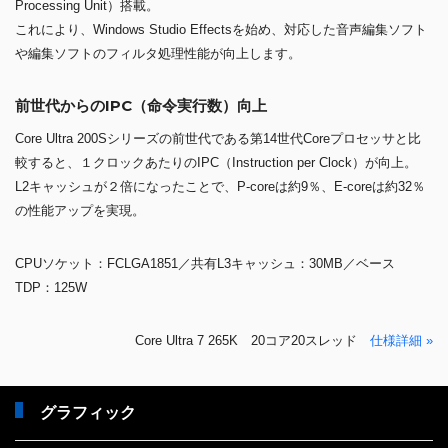
Processing Unit）搭載。
これにより、Windows Studio Effectsを始め、対応した音声編集ソフト
や編集ソフトのフィルタ処理性能が向上します。
前世代からのIPC（命令実行数）向上
Core Ultra 200Sシリーズの前世代である第14世代Coreプロセッサと比
較すると、１クロックあたりのIPC（Instruction per Clock）が向上。
L2キャッシュが２倍になったことで、P-coreは約9％、E-coreは約32％
の性能アップを実現。
CPUソケット：FCLGA1851／共有L3キャッシュ：30MB／ベース
TDP：125W
Core Ultra 7 265K 20コア20スレッド
仕様詳細 »
グラフィック