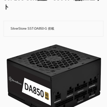
ト
SilverStone SST-DA850-G 搭載