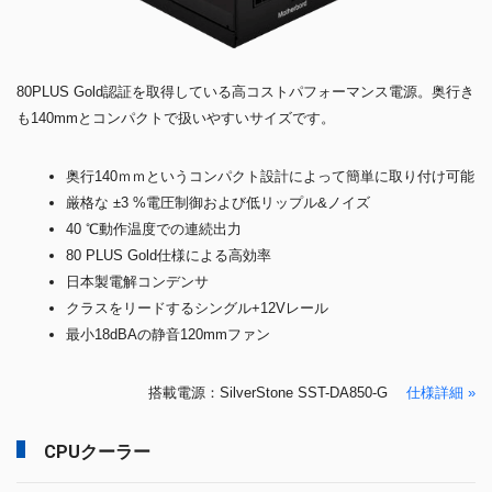
80PLUS Gold認証を取得している高コストパフォーマンス電源。奥行き
も140mmとコンパクトで扱いやすいサイズです。
奥行140ｍｍというコンパクト設計によって簡単に取り付け可能
厳格な ±3 %電圧制御および低リップル&ノイズ
40 ℃動作温度での連続出力
80 PLUS Gold仕様による高効率
日本製電解コンデンサ
クラスをリードするシングル+12Vレール
最小18dBAの静音120mmファン
搭載電源：SilverStone SST-DA850-G
仕様詳細 »
CPUクーラー