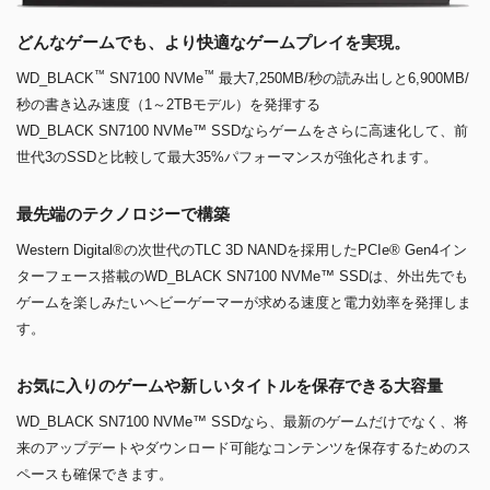
どんなゲームでも、より快適なゲームプレイを実現。
™
™
WD_BLACK
SN7100 NVMe
最大7,250MB/秒の読み出しと6,900MB/
秒の書き込み速度（1～2TBモデル）を発揮する
WD_BLACK SN7100 NVMe™ SSDならゲームをさらに高速化して、前
世代3のSSDと比較して最大35%パフォーマンスが強化されます。
最先端のテクノロジーで構築
Western Digital®の次世代のTLC 3D NANDを採用したPCIe® Gen4イン
ターフェース搭載のWD_BLACK SN7100 NVMe™ SSDは、外出先でも
ゲームを楽しみたいヘビーゲーマーが求める速度と電力効率を発揮しま
す。
お気に入りのゲームや新しいタイトルを保存できる大容量
WD_BLACK SN7100 NVMe™ SSDなら、最新のゲームだけでなく、将
来のアップデートやダウンロード可能なコンテンツを保存するためのス
ペースも確保できます。