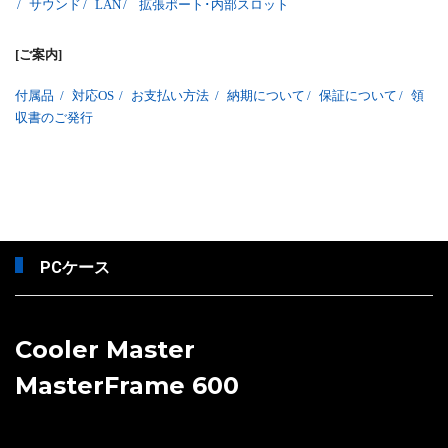
/
サウンド
/
LAN
/
拡張ポート･内部スロット
[ご案内]
付属品
/
対応OS
/
お支払い方法
/
納期について
/
保証について
/
領
収書のご発行
PCケース
Cooler Master
MasterFrame 600