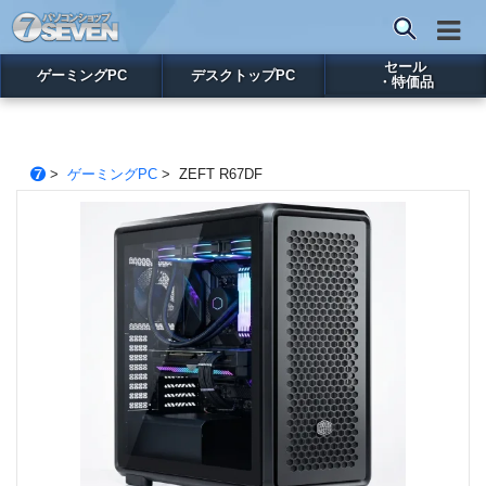
セール
ゲーミングPC
デスクトップPC
・特価品
>
ゲーミングPC
> ZEFT R67DF