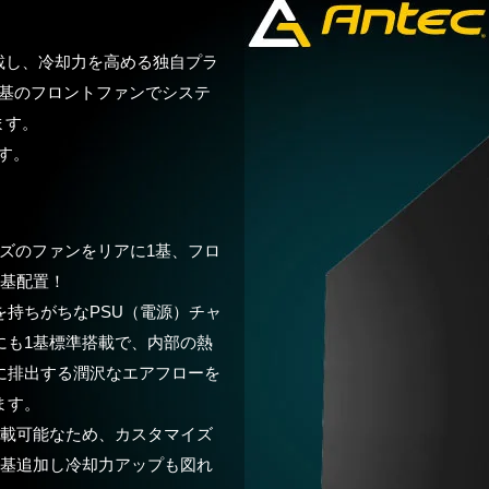
載し、冷却力を高める独自プラ
計、3基のフロントファンでシステ
ます。
す。
イズのファンをリアに1基、フロ
3基配置！
を持ちがちなPSU（電源）チャ
にも1基標準搭載で、内部の熱
に排出する潤沢なエアフローを
ます。
搭載可能なため、カスタマイズ
1基追加し冷却力アップも図れ