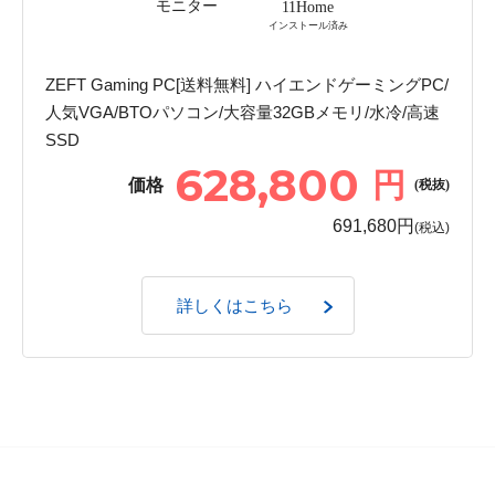
モニター
11Home
インストール済み
ZEFT Gaming PC[送料無料] ハイエンドゲーミングPC/
人気VGA/BTOパソコン/大容量32GBメモリ/水冷/高速
SSD
628,800
円
価格
(税抜)
691,680円
(税込)
詳しくはこちら