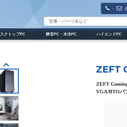
・
スクトップPC
静音PC・水冷PC
ハイエンドPC
ZEFT 
ZEFT Gam
VGA/BTO