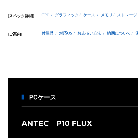
CPU
/
グラフィック
/
ケース
/
メモリ
/
ストレージ
[スペック詳細]
付属品
/
対応OS
/
お支払い方法
/
納期について
/
[ご案内]
PCケース
ANTEC P10 FLUX