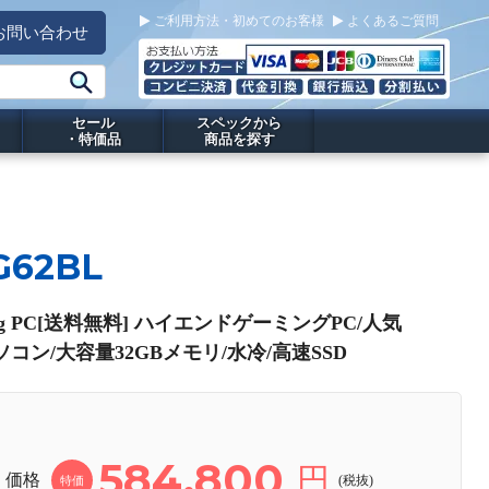
ご利用方法・初めてのお客様
よくあるご質問
お問い合わせ
セール
スペックから
・特価品
商品を探す
G62BL
ing PC[送料無料] ハイエンドゲーミングPC/人気
パソコン/大容量32GBメモリ/水冷/高速SSD
584,800
円
価格
(税抜)
特価