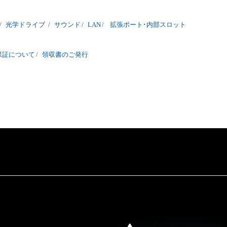
/
光学ドライブ
/
サウンド
/
LAN
/
拡張ポート･内部スロット
保証について
/
領収書のご発行