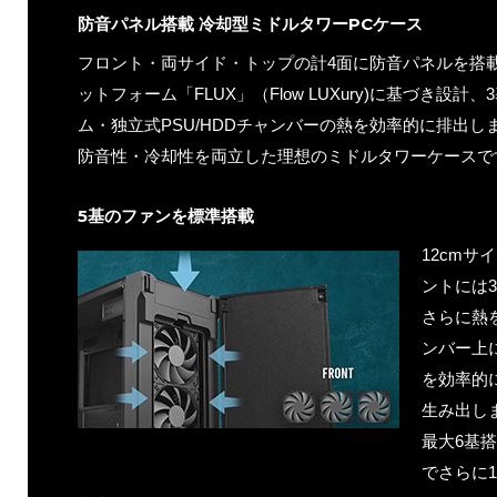
防音パネル搭載 冷却型ミドルタワーPCケース
フロント・両サイド・トップの計4面に防音パネルを搭
ットフォーム「FLUX」（Flow LUXury)に基づき設
ム・独立式PSU/HDDチャンバーの熱を効率的に排出し
防音性・冷却性を両立した理想のミドルタワーケースで
5基のファンを標準搭載
12cmサ
ントには
さらに熱
ンバー上
を効率的
生み出し
最大6基
でさらに