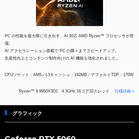
PC の性能を最大限に引き出す、AI 対応 AMD Ryzen™ プロセッサが登
場。
AI アクセラレーション搭載で PC の隅々までスピードアップ。
生産性向上とコンテンツ制作向けの AI 機能も強化されました。
CPUソケット：AM5／L3キャッシュ：192MB／デフォルトTDP：170W
Ryzen™ 9 9950X3D2 4.3GHz 16コア32スレッド
仕様詳細 »
グラフィック
Geforce RTX 5060