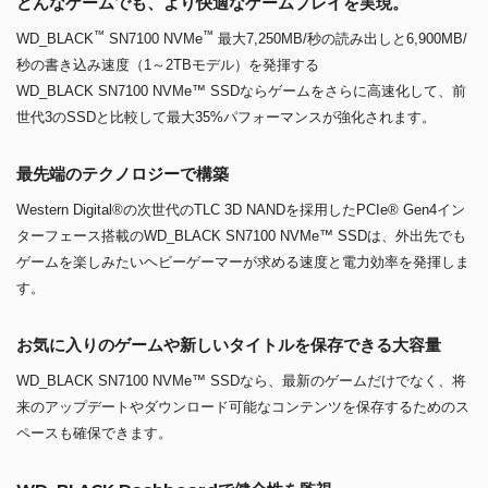
どんなゲームでも、より快適なゲームプレイを実現。
™
™
WD_BLACK
SN7100 NVMe
最大7,250MB/秒の読み出しと6,900MB/
秒の書き込み速度（1～2TBモデル）を発揮する
WD_BLACK SN7100 NVMe™ SSDならゲームをさらに高速化して、前
世代3のSSDと比較して最大35%パフォーマンスが強化されます。
最先端のテクノロジーで構築
Western Digital®の次世代のTLC 3D NANDを採用したPCIe® Gen4イン
ターフェース搭載のWD_BLACK SN7100 NVMe™ SSDは、外出先でも
ゲームを楽しみたいヘビーゲーマーが求める速度と電力効率を発揮しま
す。
お気に入りのゲームや新しいタイトルを保存できる大容量
WD_BLACK SN7100 NVMe™ SSDなら、最新のゲームだけでなく、将
来のアップデートやダウンロード可能なコンテンツを保存するためのス
ペースも確保できます。