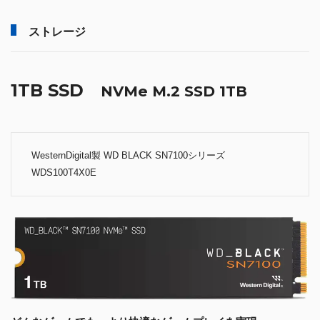
ストレージ
1TB SSD
NVMe M.2 SSD 1TB
WesternDigital製 WD BLACK SN7100シリーズ
WDS100T4X0E