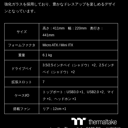
強化ガラスを採用しており、豊かなドレスアップを楽しめるデザイ
ンとなっています。
高さ：411mm 幅：220mm 奥行き：
サイズ
441mm
フォームファクタ
Micro ATX / Mini ITX
重量
6.1 kg
3.5/2.5インチベイ（シャドウ） ×2、2.5インチ
ドライブベイ
ベイ（シャドウ） ×2
拡張スロット
7
トップポート：USB3.0 ×1、USB2.0 ×2、マイ
ケースI/O
ク ×1、ヘッドホン ×1
搭載ファン
リア：12cm ×1