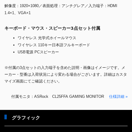
FHD解像度のゲーミングモニターで、没入型のゲームの領域に入りまし
ょう。非常に詳細な世界に飛び込み、ゲーム体験を向上させる鮮明なビ
ジュアルを楽しみましょう！IPSパネル技術により、すべてのピクセル
が生き生きとして、絶妙で繊細な画像に完全に浸ることができます。
ゲームプレイをサポートする「Game Assist」機能
画面中央に照準を表示し、エイミング精度を向上するクロスヘアやリア
ルタイムのフレームレートを画面上に表示するFPSカウンター機能を搭
載！
また、暗所の視認性を向上させる「ダークブースト」機能も備えていま
す。
解像度：1920×1080／表面処理：アンチグレア／入力端子：HDMI
1.4×1、VGA×1
キーボード・マウス・スピーカー3点セット付属
ワイヤレス 光学式ホイールマウス