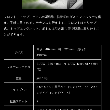
フロント、トップ、ボトムの3箇所に脱着式のダストフィルターを備
え、手軽に日々のメンテナンスを行えます。フロントはクリップ
式、トップはマグネット、ボトムは引き出し型で簡単に取り外すこ
とができます。
高さ：469mm 幅：220mm 奥行き：
サイズ
490mm
E-ATX（330 mmまで） / ATX / Micro ATX / Mini
フォームファクタ
ITX
重量
約8.1 kg
3.5/2.5インチ共用ベイ（シャドウ） ×2、2.5イ
ドライブベイ
ンチベイ（シャドウ） ×2
拡張スロット
7
フロントポート：USB3.0 ×2、オーディオ