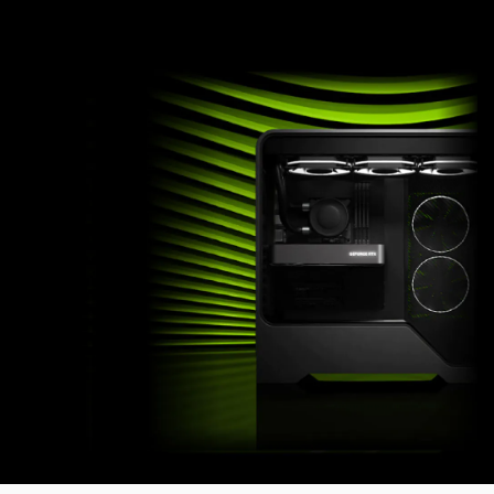
AI で性能が飛躍する『NVIDIA DLSS 4』
DLSS は AI を活用して性能を向上させ、遅延を削減し、グラフィッ
クスを強化するニューラルレンダリング技術です。
最先端の技術である DLSS 4は、GeForce RTX 50 シリーズ GPU と
第 5 世代 Tensor コアにより、新しいマルチフレーム生成、強化さ
れたレイ再構成と超解像度を実現します。
搭載グラフィックカード：Geforce RTX 5060 GDDR7 8GB
仕様詳
細 »