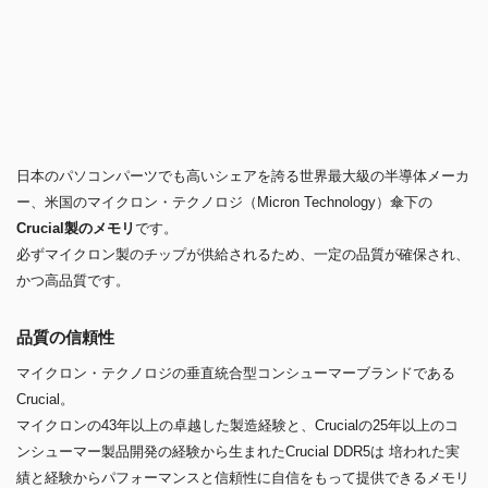
Crucial DDR5デスクトップメモリは、起動時にDDR4より50%多くのデ
ータ転送が可能となっており、読み込み時間、ファイル転送、ダウンロ
ード、リフレッシュレートが高速化され、ラグタイムも短くなっていま
す。
またバス効率が向上しているため、DDR4より高速化しているのはもち
ろん、さまざまなパフォーマンスも向上しています。
世界最大級の半導体メーカー Micron製造
日本のパソコンパーツでも高いシェアを誇る世界最大級の半導体メーカ