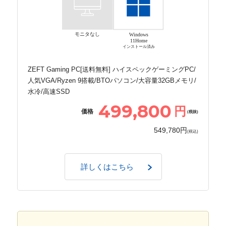
モニタなし
Windows
11Home
インストール済み
ZEFT Gaming PC[送料無料] ハイスペックゲーミングPC/
人気VGA/Ryzen 9搭載/BTOパソコン/大容量32GBメモリ/
水冷/高速SSD
499,800
円
価格
(税抜)
549,780円
(税込)
詳しくはこちら