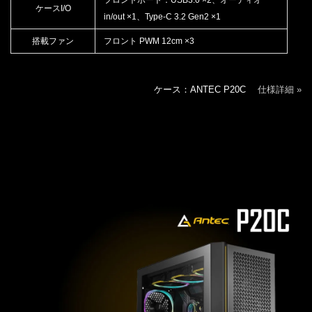
ケースI/O
in/out ×1、Type-C 3.2 Gen2 ×1
搭載ファン
フロント PWM 12cm ×3
ケース：ANTEC P20C
仕様詳細 »