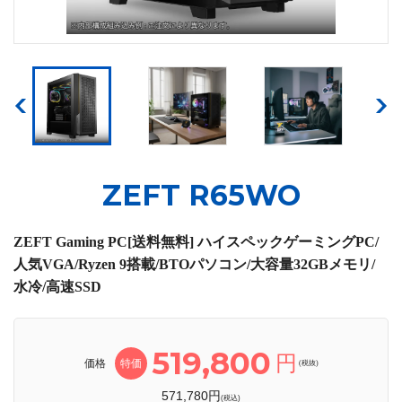
ZEFT R65WO
ZEFT Gaming PC[送料無料] ハイスペックゲーミングPC/
人気VGA/Ryzen 9搭載/BTOパソコン/大容量32GBメモリ/
水冷/高速SSD
519,800
円
価格
特価
(税抜)
571,780円
(税込)