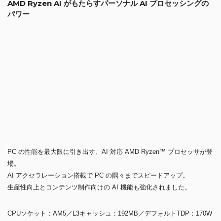
AMD Ryzen AI がもたらすパーソナル AI プロセッシングの
パワー
PC の性能を最大限に引き出す、AI 対応 AMD Ryzen™ プロセッサが登
場。
AI アクセラレーション搭載で PC の隅々までスピードアップ。
生産性向上とコンテンツ制作向けの AI 機能も強化されました。
CPUソケット：AM5／L3キャッシュ：192MB／デフォルトTDP：170W
Ryzen™ 9 9950X3D2 4.3GHz 16コア32スレッド
仕様詳細 »