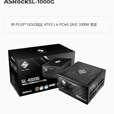
ASRock
SL-1000G
®
80 PLUS
GOLD認証 ATX3.1 & PCIe5.1対応 1000W 電源