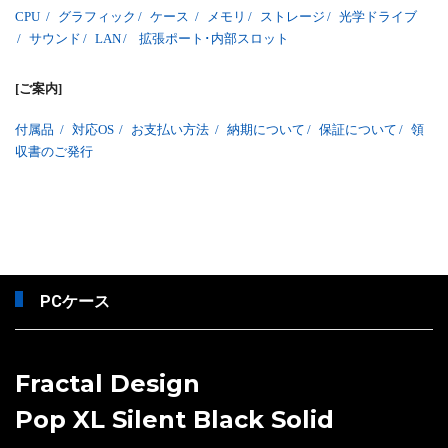
CPU
/
グラフィック
/
ケース
/
メモリ
/
ストレージ
/
光学ドライブ
/
サウンド
/
LAN
/
拡張ポート･内部スロット
[ご案内]
付属品
/
対応OS
/
お支払い方法
/
納期について
/
保証について
/
領
収書のご発行
PCケース
Fractal Design
Pop XL Silent Black Solid