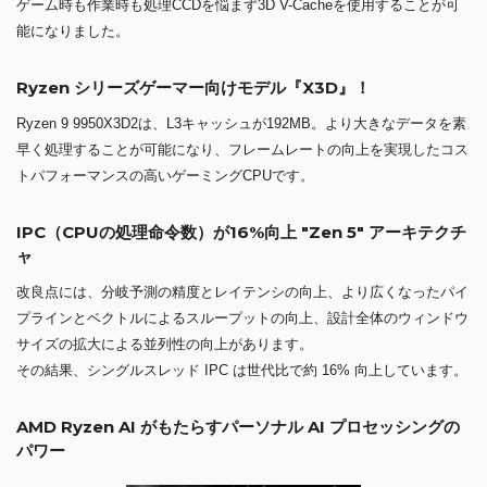
ゲーム時も作業時も処理CCDを悩まず3D V-Cacheを使用することが可
能になりました。
Ryzen シリーズゲーマー向けモデル『X3D』！
Ryzen 9 9950X3D2は、L3キャッシュが192MB。より大きなデータを素
早く処理することが可能になり、フレームレートの向上を実現したコス
トパフォーマンスの高いゲーミングCPUです。
IPC（CPUの処理命令数）が16%向上 "Zen 5" アーキテクチ
ャ
改良点には、分岐予測の精度とレイテンシの向上、より広くなったパイ
プラインとベクトルによるスループットの向上、設計全体のウィンドウ
サイズの拡大による並列性の向上があります。
その結果、シングルスレッド IPC は世代比で約 16% 向上しています。
AMD Ryzen AI がもたらすパーソナル AI プロセッシングの
パワー