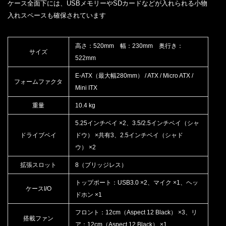
ケース全面下には、USBメモリーやSDカードなどが入れられる小物
入れスペースも確保されています
高さ：520mm 幅：230mm 奥行き：
サイズ
522mm
E-ATX（最大幅280mm） / ATX / Micro ATX /
フォームファクタ
Mini ITX
重量
10.4 kg
5.25インチベイ ×2、3.5/2.5インチベイ（シャ
ドライブベイ
ドウ） ×共有3、2.5インチベイ（シャド
ウ） ×2
拡張スロット
8（ブリッジレス）
トップポート：USB3.0 ×2、マイク ×1、ヘッ
ケースI/O
ドホン ×1
フロント：12cm（Aspect 12 Black） ×3、リ
搭載ファン
ア：12cm（Aspect 12 Black） ×1