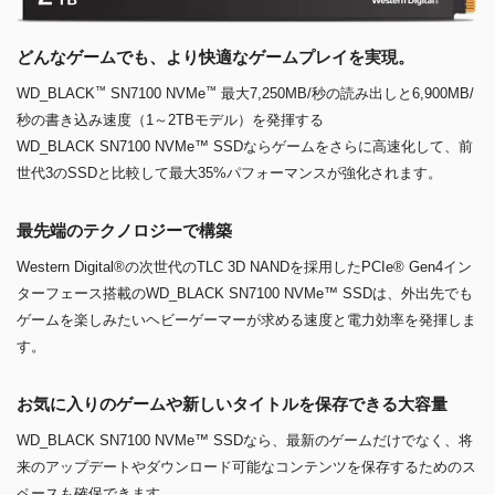
どんなゲームでも、より快適なゲームプレイを実現。
™
™
WD_BLACK
SN7100 NVMe
最大7,250MB/秒の読み出しと6,900MB/
秒の書き込み速度（1～2TBモデル）を発揮する
WD_BLACK SN7100 NVMe™ SSDならゲームをさらに高速化して、前
世代3のSSDと比較して最大35%パフォーマンスが強化されます。
最先端のテクノロジーで構築
Western Digital®の次世代のTLC 3D NANDを採用したPCIe® Gen4イン
ターフェース搭載のWD_BLACK SN7100 NVMe™ SSDは、外出先でも
ゲームを楽しみたいヘビーゲーマーが求める速度と電力効率を発揮しま
す。
お気に入りのゲームや新しいタイトルを保存できる大容量
WD_BLACK SN7100 NVMe™ SSDなら、最新のゲームだけでなく、将
来のアップデートやダウンロード可能なコンテンツを保存するためのス
ペースも確保できます。